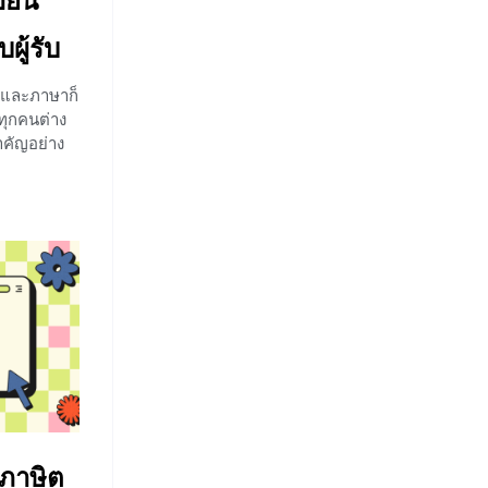
ียน
ผู้รับ
 และภาษาก็
ทุกคนต่าง
ำคัญอย่าง
 จึงต้องการ
ริมงคลแก่
ะท้อน
พื่อมอบสิ่ง
 ๆ จะได้
 เราไปดู
ี้จะมี
ขียนคำ
 คำอวยพร
ุภาษิต