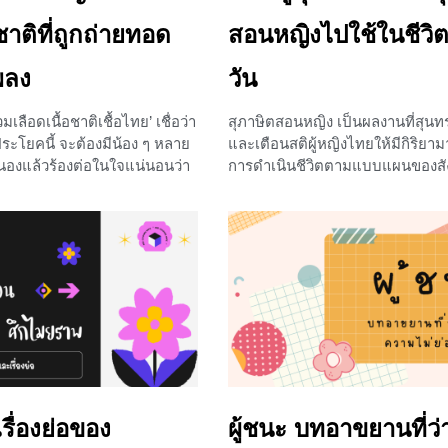
าติที่ถูกถ่ายทอด
สอนหญิงไปใช้ในชีวิ
พลง
วัน
ลือดเนื้อชาติเชื้อไทย’ เชื่อว่า
สุภาษิตสอนหญิง เป็นผลงานที่สุนทรภ
ประโยคนี้ จะต้องมีน้อง ๆ หลาย
และเตือนสติผู้หญิงไทยให้มีกิริย
นองแล้วร้องต่อในใจแน่นอนว่า
การดำเนินชีวิตตามแบบแผนของสั
 ไผทของไทยทุกส่วน’ เพราะนี่
การพูด การเดิน การคบเพื่อน การว
ทย ที่เราได้ยินตอนแปดโมงเช้า
ความกตัญญู ซึ่งเป็นค่านิยมของคนใ
องทุกวันนั่นเองค่ะ บทเรียนใน
คงสืบสานเจตนารมณ์มาจนถึงปัจจุ
เจาะลึกถึงความเป็นมา และ
เรียนในวันนี้เราจะพาน้อง ๆ ไปเรียน
พลงชาติไทยกันค่ะ มาดูพร้อม
และการนำไปประยุกต์ใช้ในชีวิตปร
ติความเป็นมาของ เพลงชาติ
ค่ะ ความสำคัญและคำสอนในเรื่อง
ะมีเพลงชาติไทย ประเทศไทย
สอนหญิง เป็นวรรณคดีคำสอนที่ช่
ิญพระบารมีที่เป็นเพลงประจำ
หญิงไทยให้ประพฤติตัวอยู่ในประเ
ตริย์ เป็นเพลงประจำชาติ
ของไทยตั้งแต่เริ่มโตเป็นสาวไปจนถึ
ยนแปลงการปกครองเมื่อวันที่ 24
แต่งงานมีครอบครัว ดังนี้ สาววัยแร
ควรวางตัวให้สมฐานะ ทั้งการแต่ง
รื่องย่อของ
ผู้ชนะ บทอาขยานที่ว่
กิริยามารยาท หมายถึง สาวแรกรุ