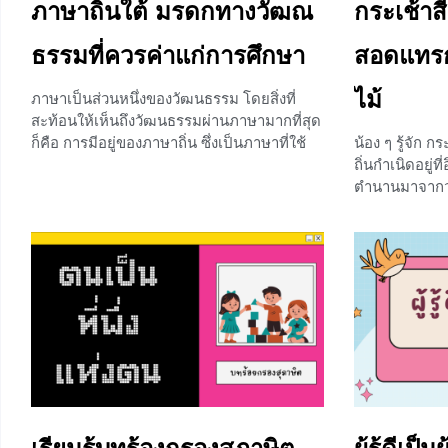
ภาษาถิ่นใต้ มรดกทางวัฒณ
กระเช้าส
ที่มาร่วมรื่นเริงกัน
ธรรมที่ควรค่าแก่การศึกษา
สอดแทร
+1
ไม้
ภาษาเป็นส่วนหนึ่งของวัฒนธรรม โดยสิ่งที่
สะท้อนให้เห็นถึงวัฒนธรรมผ่านภาษามากที่สุด
ก็คือ การมีอยู่ของภาษาถิ่น ซึ่งเป็นภาษาที่ใช้
น้อง ๆ รู้จัก ก
พูดติดต่อสื่อสารตามท้องถิ่นต่าง ๆ เพื่อให้
ถิ่นกำเนิดอยู่ท
คนในพื้นที่เข้าใจกัน ประเทศไทยมีทั้งหมด 6
ตำนานมาจากวรร
ภาค ภาษาถิ่นที่เด่นชัดที่สุดจะแบ่งออกเป็น
อย่างดี ซึ่งก็คื
ภาษาถิ่นภาคกลางซึ่งครอบคลุมไปถึงภาค
วรรณคดีเรื่อง
ตะวันตะวันตก อาจมีแตกต่างบ้างในเรื่องของ
และเรื่องย่อที่เ
คำศัพท์บางคำและสำเนียง ภาษาถิ่นเหนือและ
พร้อมแล้วเรา
ภาษาถิ่นอีสาน ที่ได้รับอิทธิพลจากประเทศ
ความเป็นมา ก
เพื่อนบ้าน และด้วยภูมิภาคที่อยู่ใกล้กันทำให้
นิทานเรื่องหน
บางคำก็ใช้ด้วยกัน และสุดท้าย ภาษาถิ่นใต้ ที่
สารประเสริฐ (ต
ค่อนข้างจะแตกต่างกับภาษาถิ่นอื่น ๆ แต่จะมี
2485 มีลักษณะเ
ลักษณะ และมีคำศัพท์น่ารู้อะไรบ้างนั้น เราไป
กับรูปร่าง ลั
เรียนรู้เรื่องนี้พร้อมกันเลยค่ะ ภาษาถิ่นใต้
ภูต
0
0