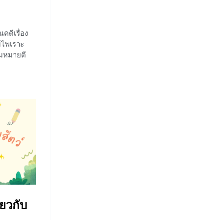
ดีเรื่อง
ามไพเราะ
มหมายดี
ำไปใช้ใน
ียนรู้กัน
 จะเป็น
ลยค่ะ
ะ บุญเสริม
ั้งแต่สมัย
กับหนังสือ
เรียน แต่มา
มัธยมศึกษา
รคัดเลือก
แนวที่
ะสะท้อน
่ยวกับ