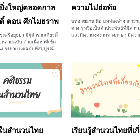
เหมือนมณี
ยิ่งใหญ่ตลอดกาล
ความไม่ย่อท้อ
+1
ติ์ ตอน ศึกไมยราพ
บทอาขยาน คือ บทท่องจำจากวรรณค
ต่าง ๆ หรือเป็นคำประพันธ์ที่มีคว
รุงศรีอยุธยา มีผู้นำรามเกียรติ์
และมีความงดงามทางภาษา มีควา
ลายฉบับ ด้วยเนื้อหาที่เข้ม
และให้ข้อคิดที่มีคุณค่า สามารถน
นบรรยาย แต่ฉบับที่สมบูรณ์
ชีวิตได้ และบทอาขยานที่เราจะได้เร
ี่ประพันธ์โดยสมเด็จพระพุทธ
ในวันนี้ก็คือบทอาขยานเรื่อง ผู้ชนะ
หรือก็คือรัชกาลที่ 1 นั่นเองค่ะ
อย่างไรบ้างนั้นเราไปดูพร้อมกันเ
บนี้มีความพิเศษและมีจุด
ประวัติความเป็นมาของเรื่องผู้ชน
งจากฉบับก่อนหน้า บทเรียนในวัน
แก้วพรหม เป็นนักแต่งกลอนชาว
ไปเรียนรู้ถึงพระปรีชาสามารถ
นครศรีธรรมราช เริ่มฝึกเขียนกลอนต
 1 ผ่านความเป็นมาของวรรณคดี
เรียนอยู่ชั้นประถม จากการคลุกคลี
งย่อในตอนสำคัญอย่างตอน ศึก
และเรียนรู้เกี่ยวกับบทกลอนในห้อง
 ไปดูพร้อมกันเลยค่ะว่า
เริ่มเขียนอย่างจริงจังในระดับชั้น
ตอน ศึกไมยราพ จะสนุกแค่ไหน
ได้ส่งผลงานเข้าประกวดและผ่านกา
็นมา รามเกียรติ์
ลงหนังสือพิมพ์ ออกอากาศทางวิทยุ 
เขียนเป็นเรื่องเกี่ยวกับความรักแล
มในสำนวนไทย
เรียนรู้สำนวนไทยที่เกี
สังคม