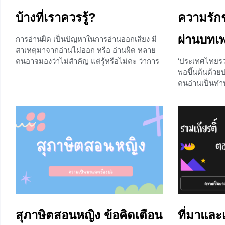
บ้างที่เราควรรู้?
ความรักช
ผ่านบทเ
การอ่านผิด เป็นปัญหาในการอ่านออกเสียง มี
สาเหตุมาจากอ่านไม่ออก หรือ อ่านผิด หลาย
คนอาจมองว่าไม่สำคัญ แต่รู้หรือไม่คะ ว่าการ
‘ประเทศไทยรวมเ
อ่านนั้นมีความสำคัญอย่างมาก โดยเฉพาะหาก
พอขึ้นต้นด้วย
เราอ่านผิด ก็จะทำให้ความหมายของคำนั้นผิด
คนอ่านเป็นทำ
เพี้ยนไป หรือกลายเป็นคำที่ไม่มีความหมายไป
‘เป็นประชารัฐ
เลยก็ได้ บทเรียน คำไทยที่มักอ่านผิด ในวันนี้
คือ เพลงชาติไ
เราจะพาน้อง ๆ ไปเรียนรู้การอ่านสะกดคำที่ถูก
กับหกโมงเย็นข
ต้อง กับคำในภาษาไทยที่คนส่วนใหญ่มักอ่าน
วันนี้เราจะมา
ผิดกันบ่อย ๆ จะมีคำใดบ้าง ไปเรียนรู้พร้อมกัน
ความหมายของเ
เลยค่ะ คำไทยที่มักอ่านผิด ลักษณะของการ
กันเลย ประวั
อ่านผิดมีดังนี้
ไทย ก่อนที่จ
ใช้เพลงสรรเสร
+1
องค์พระมหากษั
จนถึงการเปลี่
มิถุนายน พ.ศ.
สุภาษิตสอนหญิง ข้อคิดเตือน
ที่มาและเ
+1