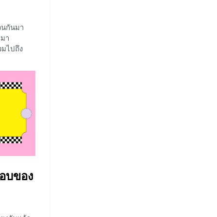
นวนกันมา
่มา
วมไปถึง
กมาแล้ว
กตไหมคะว่า
เกี่ยวข้อง
่ได้มีขึ้น
นำสัตว์มา
 จะพาน้อง
ทน
วนใดบ้าง
ลยค่ะ
ะกอบของ