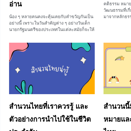
อ่าน
คติธรรม หมายถ
วัฒนธรรมที่เกี
น้อง ๆ หลายคนคงจะคุ้นเคยกับคำขวัญกันเป็น
มาจากหลักธร
อย่างนี้ เพราะในวันสำคัญต่าง ๆ อย่างวันเด็ก
เรียกได้ว่าเป็
นายกรัฐมนตรีของประเทศในแต่ละสมัยก็จะให้
คนไทยให้ความ
คำขวัญแก่เด็ก ๆ ทุกปี แต่ทราบหรือไม่คะว่า
สอดแทรกอยู่ในสื
คำขวัญ นั้นคืออะไรกันแน่ มีจุดมุ่งหมาย
ใหม่ให้มีคติธ
ลักษณะ และวิธีการเขียนอย่างไร บทเรียนใน
หรือสำนวนไทย 
วันนี้จะพาน้อง ๆ ไปเรียนรู้เรื่องราวทั้งหมดนั้น
พาน้อง ๆ ไปเรี
ของคำขวัญ ถ้าพร้อมแล้วเราไปเรียนรู้พร้อม
ไทย มาดูกันค่
กันเลยค่ะ คำขวัญ คืออะไร คำขวัญ คือ
เกี่ยวกับคติธ
ภูมิปัญญาในก
+1
เป็นถ้อยคำที
ตามตัวอักษร ห
ถ้อยคำที่มีควา
อ่านได้คิด มีร
สำนวนไทยที่เราควรรู้ และ
สำนวนนี้ม
การเรียบเรีย
ให้สั้น โดยนำถ
ตัวอย่างการนำไปใช้ในชีวิต
หมายและ
0