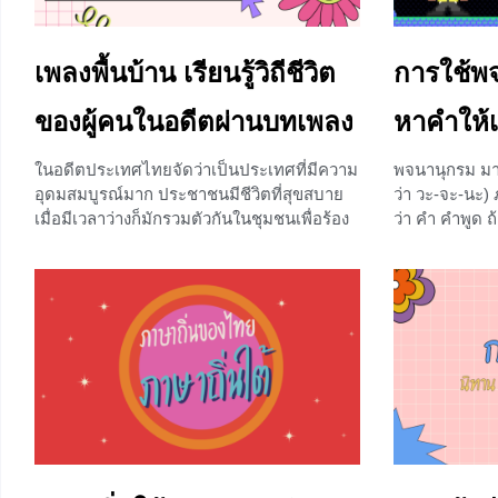
สอนพลายงามก่อนที่จะต้องจำใจส่งลูกไปอยู่กับ
สุนทรภู่ก็ได้
ย่าที่กาญจนบุรีว่าเกิดเป็นผู้ชายต้องลายมือสวย
ท่านคงต้องแต่
โตขึ้นจะได้รับราชการก่อนจะพาพลายงามมา
เพลงพื้นบ้าน เรียนรู้วิถีชีวิต
การใช้พจน
+2
ส่งด้วยความรู้สึกที่เหมือนใจสลาย
ของผู้คนในอดีตผ่านบทเพลง
หาคำให้เ
+5
ในอดีตประเทศไทยจัดว่าเป็นประเทศที่มีความ
​พจนานุกรม ม
อุดมสมบูรณ์มาก ประชาชนมีชีวิตที่สุขสบาย
ว่า วะ-จะ-นะ
เมื่อมีเวลาว่างก็มักรวมตัวกันในชุมชนเพื่อร้อง
ว่า คำ คำพูด 
รำทำเพลง เล่นกันสนุกสนาน หรือในงาน
ลำดับ เมื่อรว
เทศกาลต่าง ๆ บทเพลงที่ใช้ร้องเล่นกันนั้นเรียก
หนังสือที่รวบ
ว่า เพลงพื้นบ้าน ซึ่งมีลักษณะที่แตกต่างกันไป
ตัวอักษร แต่
แล้วแต่ท้องถิ่น บทเรียนในวันนี้เราจะไปพา
เรานั้นมีมาก
น้อง ๆ ไปเรียนรู้เกี่ยวกับเรื่องของเพลงพื้นบ้าน
มีท้อใจบ้างเม
ในแต่ละถิ่นของประเทศไทยกันว่าจะมีอะไร
พจนานุกรม ไม่
บ้าง ถ้าพร้อมแล้วไปดูกันเลยค่ะ เพลงพื้นบ้าน
บทเรียนในวันนี้
เพลงพื้นบ้าน หมายถึง เพลงของชาวบ้านใน
การใช้พจนานุ
ท้องถิ่นต่าง ๆ ซึ่งในแต่ละท้องถิ่นจะมีการร้อง
0
เล่นที่แตกต่างกันออกไปตามสภาพของท้องถิ่น
นั้น ๆ นิยามเล่นกันในเทศกาลต่าง ๆ หรืองาน