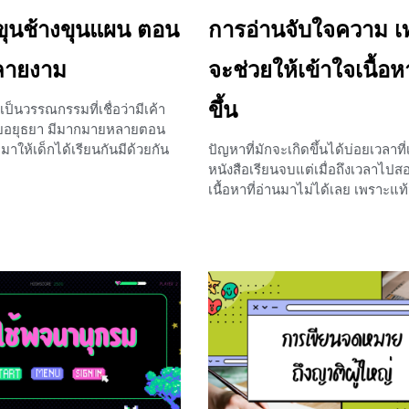
ขุนช้างขุนแผน ตอน
การอ่านจับใจความ เท
ลายงาม
จะช่วยให้เข้าใจเนื้อ
ขึ้น
เป็นวรรณกรรมที่เชื่อว่ามีเค้า
มัยอยุธยา มีมากมายหลายตอน
มาให้เด็กได้เรียนกันมีด้วยกัน
ปัญหาที่มักจะเกิดขึ้นได้บ่อยเวลาที
นิดพลายงามและขุนช้างถวาย
หนังสือเรียนจบแต่เมื่อถึงเวลาไป
ที่น้อง ๆ จะได้เรียนรู้กันในวัน
เนื้อหาที่อ่านมาไม่ได้เลย เพราะแท
ิดพลายงาม ซึ่งคือว่าเป็นตอนที่
อ่านเฉย ๆ ไม่ได้ช่วยให้เราจำเนื้อหา
เพราะเป็นเหมือนจุดเริ่มต้น
ที่จะช่วยให้เราได้เข้าใจแก่นของเรื่
้งหมดของเรื่อง ตอนนี้จะมีความ
จริง ๆ ก็คือการจับใจความสำคัญของ
่อ และมีความดีเด่นอย่างไรบ้าง
ได้นั่นเองค่ะ บทเรียนในวันนี้จะพา
ราไปดูพร้อมกันเลยค่ะ ความ
รู้เกี่ยวกับเรื่อง การอ่านจับใจความ 
งขุนแผนเป็นวรรณคดีที่มีมา
สามารถจับประเด็นของเนื้อหาได้ โด
ต่ในสมัยรัชกาลที่ 2 พระบาท
ต้องท่องจำให้เสียเวลาเลยค่ะ จะเป
เลิศหล้านภาลัย โปรดเกล้าฯ
บ้างนั้น ไปดูพร้อมกันเลยค่ะ การอ
นช้างขุนแผน ได้ทรงประชุมกวี
ความ เป็นการอ่านเพื่อจับใจความ
ช่วยกันแต่งคนละตอนสองตอน
ความคิดสำคัญหลักของข้อความ หรือ