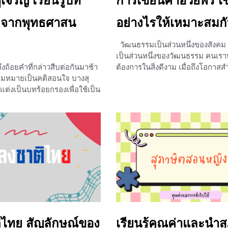
นผู้เจริญ เรียนรู้บท
การเขียนคำอวยพร เข
0
งจากพุทธศาสน
อย่างไรให้เหมาะสมกับ
วัฒนธรรมเป็นส่วนหนึ่งของสังคม
เป็นส่วนหนึ่งของวัฒนธรรม คนเรา
งถ้อยคำที่กล่าวสืบต่อกันมาช้า
ต้องการในสิ่งดีงาม เมื่อถึงโอกาสส
มหมายเป็นคติสอนใจ บางสุ
วันเกิด วันแต่งงาน วันขึ้นบ้านใหม่
ต่งเป็นบทร้อยกรองเพื่อใช้เป็น
คำอวยพรที่สร้างกำลังใจ และเป็นสิ
เด็ก ๆ ได้เรียน ได้ฝึกอ่าน
ตัวเอง คำอวยพรจึงเป็นเหมือนสิ่งส
ยนรู้ข้อคิดจากสุภาษิตได้ง่าย
วัฒนธรรม ที่คนใช้สื่อสาร ถ่ายทอดเ
จะได้เรียนกันในวันนี้คือ ผู้รู้ดี
ดี ๆ ให้แก่กัน บทเรียนในวันนี้ น้อง
เป็นอย่างไรบ้างนั้น ไปเรียนรู้
เรียนรู้เกี่ยวกับ การเขียนคำอวยพร
่ะ ความเป็นมา ผู้รู้ดีเป็นผู้
พร้อมกันเลยค่ะว่าการเขียนประเภทน
ป็นผู้เจริญเป็นบทร้อยกรองที่ถูก
ลักษณะและวิธีอย่างไรบ้าง การเ
ดยพระยาอุปกิตศิลปสาร แต่ง
อวยพร ความหมายของคำอวยพร
ภาพ 1 บท และกาพย์ยานี 11
+1
ิไทย สัญลักษณ์ของ
เรียนรู้คุณค่าและนำส