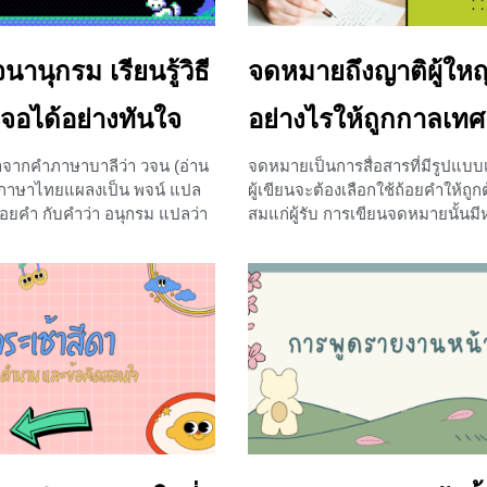
รับมอบหมายให้ร่วมแต่งด้วย และ
อ่าน เป็นข้อความที่คลุมข้อความอื่
งอย่างสุดฝีมือทำให้ตอน
ย่อหน้าหนึ่ง ๆ ไว้ทั้งหมด
านุกรม เรียนรู้วิธี
จดหมายถึงญาติผู้ใหญ
+2
จอได้อย่างทันใจ
อย่างไรให้ถูกกาลเทศ
าจากคำภาษาบาลีว่า วจน (อ่าน
​จดหมายเป็นการสื่อสารที่มีรูปแบ
) ภาษาไทยแผลงเป็น พจน์ แปล
ผู้เขียนจะต้องเลือกใช้ถ้อยคำให้ถู
ถ้อยคำ กับคำว่า อนุกรม แปลว่า
สมแก่ผู้รับ การเขียนจดหมายนั้น
มกันแล้วพจนานุกรมจึงหมายถึง
แต่บทเรียนที่น้อง ๆ จะได้เรียนรู้กัน
รวมคำโดยจัดเรียงคำตามลำดับ
จดหมายถึงญาติผู้ใหญ่ เราจะมีวิธีเ
ด้วยความที่คำในภาษาไทยของ
จดหมายอย่างให้ถูกต้องและถูกก
มาย ทำให้น้อง ๆ หลายคนอาจจะ
ที่สุด เราไปเรียนรู้พร้อมกันเลยค่
ื่อเห็นความหนาของเล่ม
จดหมายถึงญาติผู้ใหญ่ การเขี
รู้จะหาคำที่ต้องการได้อย่างไร
1. ผู้ส่งจดหมาย 2. จดหมาย 3. ผู
จะพาน้อง ๆ ไปเรียนรู้ถึงวิธี
ตัวอย่างการเขียนจดหมาย ​
กรม
+2