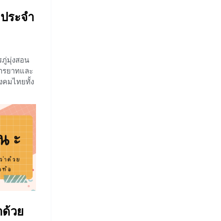
ตประจำ
ู่มุ่งสอน
ามารยาทและ
งคมไทยทั้ง
างตัว และ
นอดีตที่ยัง
บัน บท
รู้ถึงคุณค่า
ะจำวันกัน
 สุภาษิต
วยเตือนสติ
พณีอันดีงาม
งวัยที่
กรุ่น :
กายและ
าด้วย
่นเปรียบ