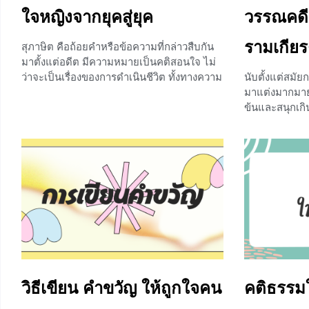
ใจหญิงจากยุคสู่ยุค
วรรณคดี
รามเกียร
สุภาษิต คือถ้อยคำหรือข้อความที่กล่าวสืบกัน
มาตั้งแต่อดีต มีความหมายเป็นคติสอนใจ ไม่
ว่าจะเป็นเรื่องของการดำเนินชีวิต ทั้งทางความ
นับตั้งแต่สมัยก
คิด การพูด และการกระทำ มีสุภาษิตมากมาย
มาแต่งมากมายห
ที่สอนถึงการปฏิบัติตัวของผู้หญิงให้ถูกต้อง
ข้นและสนุกเกิ
เหมาะสม บทเรียนในวันนี้ น้อง ๆ จะได้เรียนรู้
ที่สุดคือฉบับท
เรื่อง สุภาษิตสอนหญิง เป็นหนึ่งในบทเรียนเรื่อง
ยอดฟ้าจุฬาโลก 
สุภาษิตที่มีความสำคัญและมีคุณค่าอย่างมาก
รามเกียรติ์ฉบั
จะเป็นอย่างไรบ้างนั้นเราจะดูพร้อมกันเลยค่ะ
ประสงค์ที่ต่า
สุภาษิตสอนหญิง : ความเป็นมา สุภาษิตสอน
นี้จะพาน้อง ๆ 
หญิง เป็นวรรณกรรมคำสอนประเภทกลอน
ของรัชกาลที่
สุภาพ แต่งโดยสุนทรภู่ ประมาณปี
รวมไปถึงเรื่อ
ไมยราพ กันค่ะ
+1
รามเกียรติ์ 
ประวัติความเป
วิธีเขียน คำขวัญ ให้ถูกใจคน
คติธรร
+3