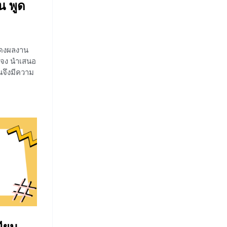
น พูด
สดงผลงาน
แจง นำเสนอ
านจึงมีความ
ละแลก
ันนี้เราจะ
รพูด
ย่างไรจึงจะ
ี่ออกไปพูด
ูกันเลยค่ะ
ล่าวทักทาย
ระสงค์ การ
ับใจแรกให้
ดหน้าชั้นคือ
ลยแบบไม่มี
ากฟัง หรือ
งน่าเบื่อ