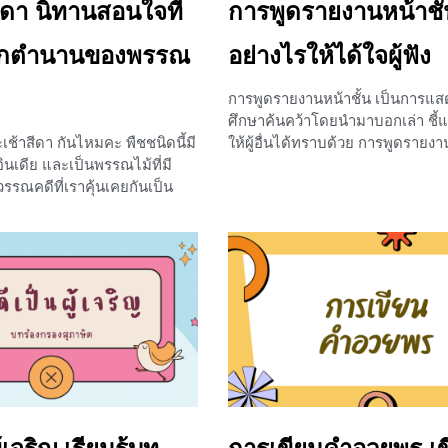
ีดา นิทานสอนใจที่
การพูดรายงานหน้าชั้
กตำนานของพรรณ
อย่างไรให้ได้ใจผู้ฟัง
การพูดรายงานหน้าชั้น เป็นการแ
ศึกษาค้นคว้าโดยนำมาบอกเล่า ชี้
ระเช้าสีดา กันไหมคะ พืชชนิดนี้มี
ให้ผู้อื่นได้ทราบด้วย การพูดรายง
ี่อินเดีย และเป็นพรรณไม้ที่มี
สำคัญในฐานะที่เป็นการเผยแพร่แ
ณคดีที่เราคุ้นเคยกันเป็น
เปลี่ยนความรู้ความคิด บทเรียนในว
อเรื่อง รามเกียรติ์นั่นเองค่ะ แล้ว
พาน้อง ๆ ไปเรียนรู้กันว่าหลักในกา
กระเช้าสีดานี้จะมีความเป็นมา
รายงานหน้าชั้นนั้นมีอะไรบ้าง พูดอ
กี่ยวกับรามเกียรติ์อย่างไร ถ้า
ดึงดูดผู้ฟัง รวมไปถึงมารยาทขณะท
ไปหาคำตอบด้วยกันเลยค่ะ
ด้วย จะเป็นอย่างไรบ้างนั้นเราไปด
ระเช้าสีดา กระเช้าสีดาเป็น
หลักการพูดรายงานหน้าชั้น 1. ก
ึ่งในหนังสือรวมนิทานของพระ
ผู้ฟัง แนะนำผู้ร่วมงาน หัวข้อ จุดป
รี นาคะประทีป) แต่เมื่อพ.ศ.
ทักทายถือเป็นการสร้างความประท
ป็นร้อยแก้ว เป็นเรื่องราวเกี่ยว
แก่ผู้ฟัง ไม่ว่าหัวข้อที่เราจะนำมาพู
กษณะนิสัย ความเป็นอยู่ของพวก
อะไร แต่หากเราพูดเนื้อหาขึ้นมาเ
ปี่ไม่ขลุ่ย ก็อาจจะทำให้ผู้ฟังไม่อย
คิดว่าการพูดหน้าชั้นของเราเป็นเรื่อ