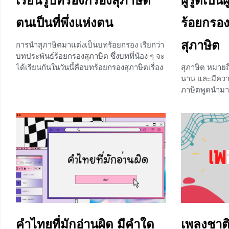
เรียนรู้บทร้องกรองสุภาษิต
ผู้รู้ดีเป็
ตนเป็นที่พึ่งแห่งตน
ร้อยกรอ
สุภาษิต
การนำสุภาษิตมาแต่งเป็นบทร้อยกรอง เรียกว่า
บทประพันธ์ร้อยกรองสุภาษิต ซึ่งบทที่น้อง ๆ จะ
ได้เรียนกันในวันนี้คือบทร้อยกรองสุภาษิตเรื่อง
สุภาษิต หมายถึ
ตนเป็นที่พึ่งแห่งตน เราไปดูกันเลยค่ะว่าที่ม
นาน และมีควา
จากของบทร้อยกรองนี้จะเป็นอย่างไร มาจาก
ภาษิตพูดนำมาแ
สุภาษิตอะไร รวมไปถึงถอดความหมายตัวบท
บทอาขยานให้กับ
ศึกษาคำศัพท์ที่น่ารู้และศึกษาคุณค่าที่อยู่ใน
รวมไปถึงให้เรี
เรื่องด้วยค่ะ ถ้าพร้อมแล้วเราไปดูพร้อมกันเลย
มากขึ้น บทที่เรา
ความเป็นมา ตนเป็นที่พึ่งแห่งตน ตนเป็นที่
เป็นผู้เจริญ จะ
พึ่งแห่งตน ผู้แต่งคือ นายเพิ่ม สวัสดิ์วรรณกิจ
พร้อม ๆ กันเลยค
เป็นบทร้อยกรองประเภทกลอนแปด พิมพ์รวม
เจริญ ผู้รู้ดีเ
อยู่ในหนังสือบทประพันธ์อธิบายสุภาษิตของ
ประพันธ์ขึ้นโ
วรรณคดีสมาคมแห่งประเทศไทย
ด้วยโคลงสี่สุ
+3
+2
คำไทยที่มักอ่านผิด มีคำใด
เพลงชาต