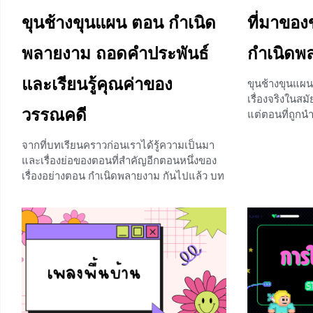
ขุนช้างขุนแผน ตอน กำเนิด
ที่มาของ
พลายงาม ถอดคำประพันธ์
กำเนิดพ
และเรียนรู้คุณค่าของ
​ขุนช้างขุนแผน
เรื่องจริงในส
วรรณคดี
แต่ตอนที่ถูกนำ
สองตอนคือกำเ
จากที่บทเรียนคราวก่อนเราได้รู้ความเป็นมา
ฎีกา สำหรับตอน
และเรื่องย่อของตอนที่สำคัญอีกตอนหนึ่งของ
นี้คือตอน กำเน
เรื่องอย่างตอน กำเนิดพลายงาม กันไปแล้ว บท
สำคัญอย่างมาก
เรียนในวันนี้จะพาน้อง ๆ ไปเจาะลึกตัวบทที่น่า
ของเรื่องราวทั
สนใจเพื่อถอดคำประพันธ์พร้อมทั้งศึกษา
เป็นมา เรื่องย
คุณค่าในเรื่อง น้อง ๆ จะได้รู้พร้อมกันว่าเหตุใด
ถ้าพร้อมแล้วเ
วรรณคดีเรื่อง ขุนช้างขุนแผน ถึงมีชื่อเสียงเป็น
เป็นมา ขุนช้า
ที่รู้จักแพร่หลายมาตั้งแต่อดีตจนถึงปัจจุบัน ถ้า
อย่างยาวนาน แ
พร้อมแล้วเราไปเรียนรู้พร้อมกันเลยค่ะ ตัวบท
สมเด็จพระพุทธ
ขุนช้างขุนแผน ตอน กำเนิดพลายงาม ถอด
ให้ชำระเสภาขุ
คำประพันธ์ : เป็นคำสอนของนางวันทองที่ได้
เอกสมัยนั้น 