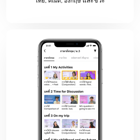
และชีวะ
ไทย, คณิต, อังกฤษ