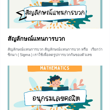
โดยเลขชี้กำลังของตัวแปรแต่ละตัวเป็นศูนย์หรือจำนวนเต็ม
บวก ค่าคงตัว คือ ตัวเลข ตัวแปร คือ สัญลักษณ์ของข้อมูลที่
เปลี่ยนแปลงได้ มักเขียนอยู่ในรูปสัญลักษณ์ x, y เอกนาม
ประกอบด้วย 2
+5
สัญลักษณ์แทนการบวก
สัญลักษณ์แทนการบวก สัญลักษณ์แทนการบวก หรือ เรียกว่า
ซิกมา ( Sigma ) เราใช้เพื่อลดรูปการบวกกันของตัวเลข
เนื่องจากว่าบางทีเป็นการบวกของจำนวนตัวเลข 100 พจน์ ถ้า
มานั่งเขียนทีละตัวก็คงจะเยอะไป เราจึงจะใช้เครื่องหมายซิก
มามาใช้เพื่อประหยัดเวลาในการเขียนนั่นเอง เช่น 1 + 2 + 3 +
4 +5 สามารถเขียนแทนด้วย
0