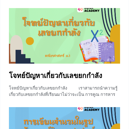
คำตอบคล้ายๆกับสมการ น้องๆสามารถศึกษาบทความเรื่อง
โจทย์ปัญหาสมการเชิงเส้นตัวแปรเดียว เพื่อศึกษาวิธีการแก้
สมการและนำมาประยุกต์ใช้กับการแก้อสมการเพิ่มเติมได้ที่
⇒⇒โจทย์ปัญหาสมการเชิงเส้นตัวแปรเดียว⇐⇐ แนะนำ
อสมการเชิงเส้นตัวแปรเดียว อสมการ (inequality) เป็น
ประโยคที่แสดงถึงความสัมพันธ์ของจำนวนโดยมีสัญลักษณ์
<, >, ≤, ≥ หรือ ≠ แสดงความสัมพันธ์ อสมการเชิงเส้น
ตัวแปรเดียว
+3
โจทย์ปัญหาเกี่ยวกับเลขยกกำลัง
โจทย์ปัญหาเกี่ยวกับเลขยกกำลัง เราสามารถนำความรู้
เกี่ยวกับเลขยกกำลังที่เรียนมาไม่ว่าจะเป็น การคูณ การหาร
เลขยกกำลัง และการเขียนเลขยกกำลังที่มีเลขชี้กำลังเป็น
จำนวนเต็มบวก ไปประยุกต์ใช้ในการแก้ โจทย์ปัญหาเกี่ยวกับ
เลขยกกำลัง รวมทั้งไปประยุกต์ใช้ในชีวิตประจำวันได้
มากมาย ในบทความนี้จะกล่าวถึงการนำความรู้เกี่ยวกับเลข
ยกกำลังไปใช้แก้โจทย์ปัญหาคณิตศาสตร์ ดังตัวอย่างต่อไปนี้