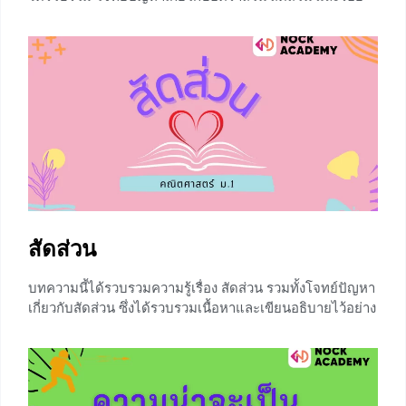
ละ ซึ่งการแก้โจทย์ปัญหานั้น น้องๆจะต้องอ่านทำความเข้าใจ
กับโจทย์ให้ละเอียด และพิจารณาอย่างรอบคอบว่าโจทย์
กำหนดอะไรมาให้บ้างและโจทย์ต้องการให้หาอะไร จากนั้น
จะสามารถหาค่าของสิ่งที่โจทย์ต้องการได้โดยใช้ความรู้เรื่อง
การคูณไขว้ สัดส่วน และร้อยละ ก่อนจะเรียนรู้เรื่องนี้ น้องๆ
จำเป็นต้องมีความรู้ในเรื่อง สัดส่วน เพิ่มเติมได้ที่ ⇒⇒
สัดส่วน ⇐⇐ โจทย์ปัญหาเกี่ยวกับสัดส่วน ตัวอย่างที่ 1
อัตราส่วนของอายุของนิวต่ออายุของแนน เป็น 2
+4
สัดส่วน
บทความนี้ได้รวบรวมความรู้เรื่อง สัดส่วน รวมทั้งโจทย์ปัญหา
เกี่ยวกับสัดส่วน ซึ่งได้รวบรวมเนื้อหาและเขียนอธิบายไว้อย่าง
ชัดเจน รวมถึงมีคลิปวิดีโอการสอน เพื่ออำนวยความสะดวกให้
กับน้องๆ สามารถเรียนรู้ได้ทุกที่ทุกเวลา แต่ก่อนจะเรียนรู้เรื่อง
สัดส่วนนั้น น้องๆจำเป็นต้องมีความรู้ในเรื่อง อัตราส่วนของจำ
นวนหลายๆจำนวน สามารถศึกษาเพิ่มเติมได้ที่ ⇒⇒