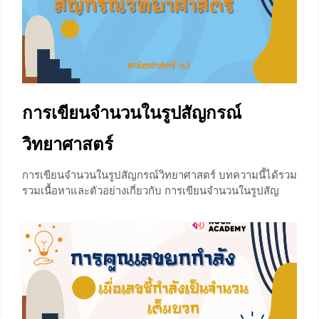
ตัวอย่างที่ 1 – 3 ตัวอย่างที่ 1 เด็กชายศิระนำแท่งลูกบาศก์ไม้
ขนาด 5³ ลูกบาศก์เซนติเมตร มาจัดวางในลูกบาศก์ใหญ่ที่มี
ความยาวของแต่ละด้านเป็น
0
การเขียนจำนวนในรูปสัญกรณ์
วิทยาศาสตร์
การเขียนจำนวนในรูปสัญกรณ์วิทยาศาสตร์ บทความนี้ได้รวม
รวมเนื้อหาและตัวอย่างเกี่ยวกับ การเขียนจำนวนในรูปสัญ
กรณ์วิทยาศาสตร์ ไว้อย่างหลากหลายและแสดงวิธีทำอย่าง
ละเอียด แต่ก่อนที่น้องๆจะได้เรียนรู้เรื่องนี้น้องสามารถ
ทบทวน การเขียนเลขยกกำลังที่มีเลขชี้กำลังเป็นจำนวนเต็ม
บวก และ การคูณเลขยกกำลัง เมื่อเลขชี้กำลังเป็นจำนวนเต็ม
บวก (กดลิ้งค์ที่ข้อความได้เลยค่ะ) ซึ่งจะทำให้น้องๆ ได้เรียนรู้
เรื่องต่างๆอย่างง่ายดาย ซึ่งได้นำเสนออกมาในรูปแบบที่เข้าใจ
ง่าย ทำให้น้องๆสนุกกับการเรียนคณิตศาสตร์ ฝึกการเขียน
จำนวนในรูปเลขยกกำลังที่มีฐานเป็น 10 ดังนี้ 10 = 10 = 10¹