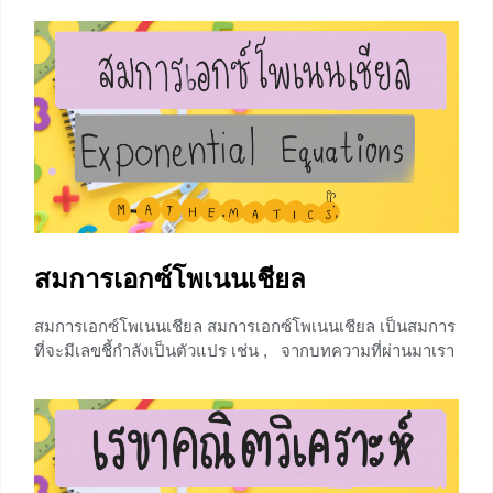
(h, k) คือ (x-h)² + (y-k)² = r² จากสมการ จะได้ว่า มี
จุดศูนย์กลางที่ (h, k) และรัศมี r จะเห็นว่าถ้าเรารู้สมการ
มาตรฐานเราจะรู้รัศมี
+2
สมการเอกซ์โพเนนเชียล
สมการเอกซ์โพเนนเชียล สมการเอกซ์โพเนนเชียล เป็นสมการ
ที่จะมีเลขชี้กำลังเป็นตัวแปร เช่น , จากบทความที่ผ่านมาเรา
ได้พูดถึงฟังก์ชันเอกซ์โพเนนเชียลไปแล้ว ในบทความนี้น้องๆ
จะได้เรียนรู้เกี่ยวกับการแก้สมการเอกซ์โพเนนเชียลซึ่งมีหลาย
วิธี ซึ่งเรื่องสมการเอกซ์โพเนนเชียลนี้มักจะออกสอบบ่อยเรียก
ได้ว่าทุกปีเลย ดังนั้นวันนี้เราเลยยจะมาสอนน้องๆแก้สมการ
และให้เทคนิคการแก้สมการเอกซ์โพเนนเชียล สำหรับใครที่ยัง