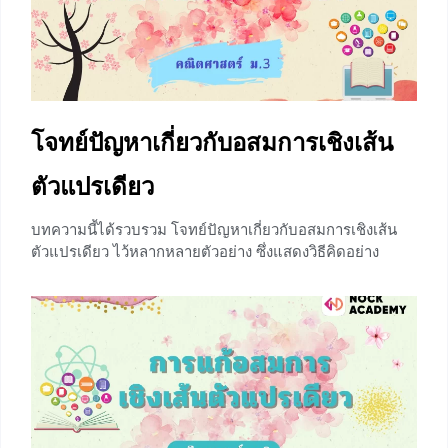
ของข้อมูล เป็นการหาค่ากลางมาเป็นตัวแทนของข้อมูลแต่ละ
ชุด ซึ่งมีวิธีการหาได้หลายวิธีที่นิยมกัน ได้แก่ ค่าเฉลี่ย
เลขคณิต มัธยฐาน ฐานนิยม ค่าเฉลี่ยเลขคณิต (Arithmetic
+2
โจทย์ปัญหาเกี่ยวกับอสมการเชิงเส้น
ตัวแปรเดียว
บทความนี้ได้รวบรวม โจทย์ปัญหาเกี่ยวกับอสมการเชิงเส้น
ตัวแปรเดียว ไว้หลากหลายตัวอย่าง ซึ่งแสดงวิธีคิดอย่าง
ละเอียด สามารถเรียนรู้และเข้าใจได้ง่าย แต่ก่อนที่น้องๆจะได้
เรียนรู้การแก้อโจทย์ปัญหาเกี่ยวกับอสมการเชิงเส้นตัวแปร
เดียว น้องๆสามารถทบทวน อสมการเชิงเส้นตัวแปรเดียวเพิ่ม
เติมได้ที่ ⇒⇒ แนะนำอสมการเชิงเส้นตัวแปรเดียว ⇐⇐ ใน
การแก้ โจทย์ปัญหาเกี่ยวกับอสมการเชิงเส้นตัวแปรเดียว จะ
ต้องใช้สัญลักษณ์ของอสมการแทนคำเหล่านี้ < แทนความ
สัมพันธ์น้อยกว่า หรือไม่ถึง > แทนความสัมพันธ์มากกว่า
หรือเกิน ≤ แทนความสัมพันธ์น้อยกว่าหรือเท่ากับ หรือไม่เกิน