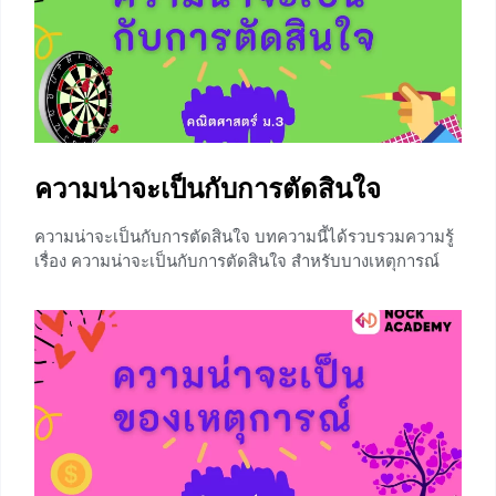
อัตราส่วนของจำนวนหลายๆจำนวน ⇐⇐ สัดส่วน สัดส่วน คือ
ประโยคที่แสดงการเท่ากันของอัตราส่วนสองอัตราส่วน
อัตราส่วนทั้งสองมีความสัมพันธ์ไปในทิศทางเดียวกันหรือใน
ทิศทางตรงกันข้ามก็ได้ ชนิดของสัดส่วน สัดส่วนมี 2 ชนิด คือ
สัดส่วนตรง และ สัดส่วนผกผัน
+2
ความน่าจะเป็นกับการตัดสินใจ
ความน่าจะเป็นกับการตัดสินใจ บทความนี้ได้รวบรวมความรู้
เรื่อง ความน่าจะเป็นกับการตัดสินใจ สำหรับบางเหตุการณ์
ความรู้เรื่องความน่าจะเป็นเพียงอย่างเดียว อาจไม่เพียงพอที่
จะช่วยตัดสินใจได้ จำเป็นจะต้องหาองค์ประกอบอื่นมาช่วย
ในการตัดสินใจด้วย นั่นคือผลตอบแทนของการเกิด
เหตุการณ์นั้น ซึ่งก่อนที่จะเรียนเรื่องนี้ น้องๆจะต้องมีความรู้ใน
เรื่อง ความน่าจะเป็นของเหตุการณ์ สามารถศึกษาเพิ่มเติม
ได้ที่ ⇒⇒ ความน่าจะเป็นของเหตุการณ์ ⇐⇐ ผลตอบแทน
ของเหตุการณ์อาจหมายถึง ผลตอบแทนที่ได้หรือผลตอบแทน
ที่เสีย เช่น ในการเล่นแทงหัวก้อย ถ้าออกหัว พีชจะได้เงิน 2
บาท และถ้าออกก้อย พอลจะต้องเสียเงิน 3 บาท เงิน 2 บาทที่