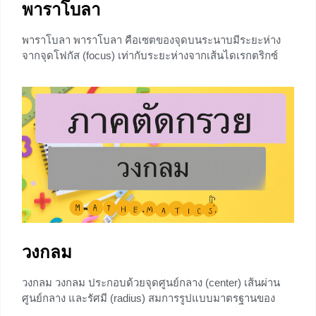
พาราโบลา
พาราโบลา พาราโบลา คือเซตของจุดบนระนาบมีระยะห่าง
จากจุดโฟกัส (focus) เท่ากับระยะห่างจากเส้นไดเรกตริกซ์
(directrix) พาราโบลาที่มีจุดยอดอยู่ที่จุดกำเนิด กราฟของ
พาราโบลาจะมีลักษณะคล้ายระฆัง ตอนม.3 น้องๆเคยเห็นทั้ง
พาราโบลาหงายและคว่ำแล้ว แต่ในบทความนี้น้องๆจะได้รู้จัก
กับพาราโบลาตะแคงซ้ายและขวา สามารถเขียนเป็นตารางให้
เข้าใจง่ายๆได้ดังนี้ ข้อสังเกต จะเห็นว่าถ้าแกนสมมาตรคือ
แกน y รูปแบบสมการของพาราโบลา y จะมีเลขชี้กำลังเป็น 1
สมการเส้นไดเรกตริกซ์ก็จะเกี่ยวข้องกับ y เช่นเดียวกับแกน
สมมาตรเป็นแกน x รูปแบบสมการของพาราโบลา x
+5
วงกลม
วงกลม วงกลม ประกอบด้วยจุดศูนย์กลาง (center) เส้นผ่าน
ศูนย์กลาง และรัศมี (radius) สมการรูปแบบมาตรฐานของ
วงกลม สมการรูปแบบมาตรฐานของวงกลมที่มีจุดศูนย์กลางที่