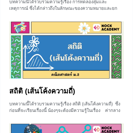
บทความนี้ได้รวบรวมความรู้เรื่อง การทดลองสุ่มและ
เหตุการณ์ ซึ่งได้กล่าวถึงในลักษณะของความหมายและยก
ตัวอย่างประกอบ และอธิบายอย่างละเอียด ซึ่งก่อนจะเรียน
เรื่อง การทดลองสุ่มและเหตุการณ์ น้องๆสามารถทบทวน
ความน่าจะเป็น ได้ที่ ⇒⇒ ความน่าจะเป็น ⇐⇐ การทดลองสุ่ม
การทดลองสุ่ม คือ การทดลองซึ่งทราบว่าผลลัพธ์ที่จะเกิดขึ้น
อาจจะเป็นอะไรได้บ้าง แต่ไม่สามารถบอกได้อย่างถูกต้อง
แน่นอนว่าในแต่ละครั้งที่ทำการทดลอง ผลที่เกิดขึ้นจากการ
ทดลองจะเป็นอะไรในบรรดาผลลัพธ์ที่อาจเป็นไปได้เหล่านั้น
เช่น การโยนเหรียญซึ่งมีผลลัพธ์ที่จะเกิดขึ้นได้ 2 แบบ คือ หัว
หรือก้อย เมื่อโยนเหรียญ
+1
สถิติ (เส้นโค้งความถี่)
บทความนี้ได้รวบรวมความรู้เรื่อง สถิติ (เส้นโค้งความถี่) ซึ่ง
ก่อนที่จะเรียนเรื่องนี้ น้องๆจะต้องมีความรู้ในเรื่อง ค่ากลาง
ของข้อมูล และการวัดการกระจายของข้อมูล สามารถศึกษา
เพิ่มเติมได้ที่ ⇒⇒ สถิติ (ค่ากลางของข้อมูล/การกระจายของ
ข้อมูล) ⇐⇐ เส้นโค้งของความถี่ จะมีอยู่ 3 แบบ คือ เส้นโค้ง