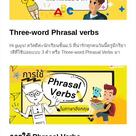
Three-word Phrasal verbs
Hi guys! สวัสดีค่ะนักเรียนชั้นม.5 ที่น่ารักทุกคนวันนี้ครูมีกริยา
วลีที่ใช้บ่อยแบบ 3 คำ หรือ Three-word Phrasal Verbs มา
ฝากกันจ้า ด้านล่างเลยน๊า ขอให้ท่องศัพท์ให้สนุกจ้า ตารางคำ
ศัพท์Three-word Phrasal Verbs ต้องรู้ ask somebody out
ชวนออกเดท/ชวนออกไปข้างนอก add up to something ทำให้
สมน้ำสมเนื้อ/ทำให้เท่ากัน back something up
0