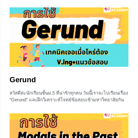
จร้า Let’s go! ทบทวนความหมายของ “Infinitive” Infinitive
คือ กริยารูปแบบที่ไม่ผัน ไม่เติมอะไรใดๆเลย ที่นำหน้าด้วย
to (Infinitive with “to” หรือ
0
Gerund
สวัสดีค่ะนักเรียนชั้นม.5 ที่น่ารักทุกคน วันนี้เราจะไปเรียนเรื่อง
“Gerund” และฝึกวิเคราะห์โจทย์ข้อสอบเข้ามหาวิทยาลัยกัน
จร้า พร้อมแล้วก็ไปลุยกันโลดเด้อ ความหมายของ Gerund
อธิบายแบบง่ายๆ เลยว่า Gerund หรือ Ing-form ในบริติชอิง
ลิช ที่จริงแล้ว มันก็คือ คำกริยาเติม ing (V-ing) แล้วหน้าที่เป็น
คำนาม ในภาษาไทยถูกนำมาใช้ในไวยากรณ์เรียกว่า กริยา
นาม นั่นเองจร้า