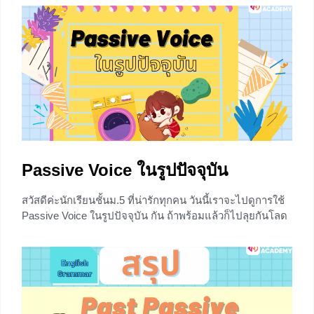
of time คือ คำสันธานที่ถือเป็น Subordinating conjunctions
รูปแบบหนึ่งที่เน้นบอกเวลา (time) เช่น whenever (
0
Passive Voice ในรูปปัจจุบัน
สวัสดีค่ะนักเรียนชั้นม.5 ที่น่ารักทุกคน วันนี้เราจะไปดูการใช้
Passive Voice ในรูปปัจจุบัน กัน ถ้าพร้อมแล้วก็ไปลุยกันโลด
เด้อ ความหมาย Passive Voice (แพ็ซซิฝ ว็อยซ) หมายถึง
ประโยคที่เน้นกรรม โดยการนำโครงสร้างผู้ถูกกระทำขึ้นต้น
ประโยค และหากว่าต้องการเน้นผู้กระทำให้เติม “by + ผู้
กระทำ” ท้ายประโยค แต่ว่าเราสามารถละ by ไว้ได้น๊า ในบท
นี้เราจะไปดูรูปประโยคในปัจจุบันกันจร้า