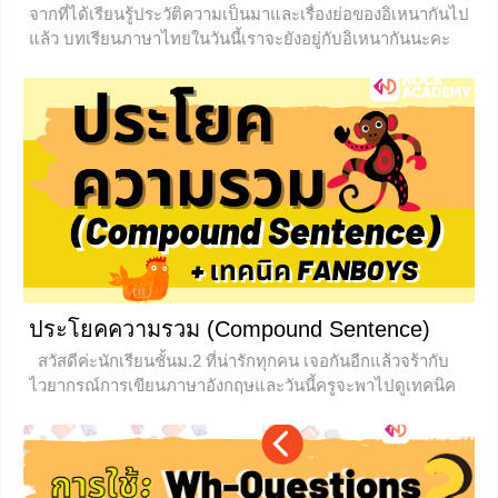
จากที่ได้เรียนรู้ประวัติความเป็นมาและเรื่องย่อของอิเหนากันไป
แล้ว บทเรียนภาษาไทยในวันนี้เราจะยังอยู่กับอิเหนากันนะคะ
เพราะนอกจากที่มาและเรื่องย่อแล้ว วรรณคดีเรื่องนี้ก็ยังมีเรื่อง
อื่นให้น่าสนใจและน่าศึกษาเช่นกัน ถ้าพร้อมแล้วเราไปศึกษาตัว
บทและคุณค่าที่แฝงอยู่ในเรื่อง อิเหนา ตอน ศึกกะหมังกุหนิง กัน
เลยค่ะ ตัวบทเด่น ๆ ในอิเหนา ตอน ศึกกะหมังกุหนิง บทที่ 1
ถอดความ เป็นตอนที่ท้าวกะหมังกุหนิงให้ราชทูตนำสาส์นไป
มอบให้ท้าวดาหาเพื่อสู่ขอบุษบาให้วิหยาสะกำ โดยบทนี้เป็น
เนื้อหาส่วนหนึ่งที่ท้าวกะหมังกุหนิงเขียนถึงท้าวดาหา โดย
เปรียบว่าตนเป็นเหมือนรองเท้าที่จะอยู่เคียงกับท้าวดาหา ดังนั้น
จึงจะขอสู่ขอพระธิดาให้กับวิหยาสะกำ
+2
ประโยคความรวม (Compound Sentence)
สวัสดีค่ะนักเรียนชั้นม.2 ที่น่ารักทุกคน เจอกันอีกแล้วจร้ากับ
ไวยากรณ์การเขียนภาษาอังกฤษและวันนี้ครูจะพาไปดูเทคนิค
การการใช้ประโยคความรวมในภาษาอังกฤษกันค่ะ ซึ่งเป็นไม้
เบื่อไม้เมามากกับคนที่ไม่ชอบเขียน ครูเอาใจช่วยทุกคนค่า ไป
ลุยกันเลย ประโยคความรวม (Compound Sentence)
ประโยคความรวม ภาษาอังกฤษคือ Compound Sentence อ่าน