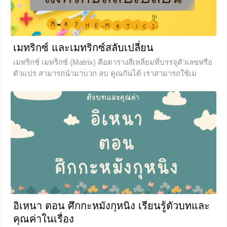
0
เมทริกซ์ และเมทริกซ์สลับเปลี่ยน
เมทริกซ์ เมทริกซ์ (Matrix) คือตารางสี่เหลี่ยมที่บรรจุตัวเลขหรือ
ตัวแปร สามารถนำมาบวก ลบ คูณกันได้ เราสามารถใช้เม
ทริกซ์ในการการแก้ระบบสมการเชิงเส้นได้ซึ่งจะสะดวกกว่าการ
แก้แบบกำจัดตัวแปรสำหรับสมการที่มากกว่า 2 ตัวแปร
ตัวอย่างการเขียนเมทริกซ์ เรียกว่าเมทริกซ์มิติ 3×3 ซึ่ง 3 ตัว
หน้าคือ จำนวนแถว 3 ตัวหลังคือ จำนวนหลัก ซึ่งเราจะเรียกแถว
ในแนวนอนว่า แถว และเรียกแถวในแนวตั้งว่า หลัก และจากเม
ทริกซ์ข้างต้นจะได้ว่า
+1
อิเหนา ตอน ศึกกะหมังกุหนิง เรียนรู้ตัวบทและ
คุณค่าในเรื่อง