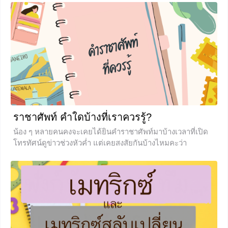
และเหตุการณ์ ดังต่อไปนี้ ความน่าจะเป็น ความน่าจะเป็น
(Probability) เป็นจำนวนที่ใช้เพื่อบอกโอกาสที่เหตุการณ์หนึ่ง ๆ
จะเกิดขึ้น ซึ่งมี 3 ลักษณะ คือ ไม่เกิดขึ้นอย่างแน่นอนจะมีค่า
ความน่าจะเป็นเท่ากับ 0 อาจจะเกิดขึ้นหรือไม่ก็ได้ จะมีค่า
ความน่าจะเป็นอยู่ระหว่าง 0 กับ 1
+3
ราชาศัพท์ คำใดบ้างที่เราควรรู้?
น้อง ๆ หลายคนคงจะเคยได้ยินคำราชาศัพท์มาบ้างเวลาที่เปิด
โทรทัศน์ดูข่าวช่วงหัวค่ำ แต่เคยสงสัยกันบ้างไหมคะว่า
ราชาศัพท์ ที่นักข่าวในโทรทัศน์พูดกันบ่อย ๆ มีความหมายว่า
อะไรบ้าง บทเรียนภาษาไทยในวันนี้จะพาน้อง ๆ ไปเรียนรู้เกี่ยว
กับคำราชาศัพท์ เพื่อที่เวลาน้อง ๆ ฟังข่าว จะได้เข้าใจได้ง่าย
มากขึ้น เราไปเรียนรู้พร้อมกันเลยค่ะ ราชาศัพท์ การแบ่ง
ลำดับขั้นของบุคคลในการใช้คำราชาศัพท์ แบ่งออกได้เป็น 5
ระดับ ดังนี้