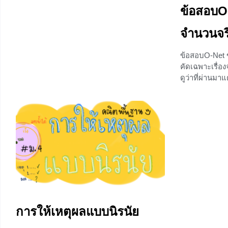
นี้เป็นเนื้อหาวิชาคณิตศาสตร์พื้นฐาน ชั้น
ข้อสอบO-
+2
มัธยมศึกษาปีที่ 5 เอกนาม เอกนาม คือ นิพจน์
ที่สามารถเขียนให้อยู่ในรูปการคูณของค่า
จำนวนจร
คงตัวกับตัวแปรตั้งแต่หนึ่งตัวขึ้นไป โดย
เลขชี้กำลังของตัวแปรแต่ละตัวเป็นศูนย์หรือ
ข้อสอบO-Net 
จำนวนเต็มบวก ค่าคงตัว คือ ตัวเลข ตัวแปร
คัดเฉพาะเรื่อ
คือ สัญลักษณ์ของข้อมูลที่เปลี่ยนแปลงได้ มัก
ดูว่าที่ผ่านมา
เขียนอยู่ในรูปสัญลักษณ์ x, y เอกนาม ประกอบ
ออกแนวไหนบ้า
ด้วย 2
ข้อสอบย้อนหลัง
+5
ได้ดูพร้อมเฉลย
ศึกษาโจทย์ทั้
แล้ว น้องๆจะ
โรงเรียนและข
ข้อสอบO-Net เ
เท่ากับข้อใ
+6
การให้เหตุผลแบบนิรนัย