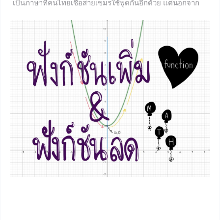
เป็นภาษาที่คนไทยเชื้อสายเขมรใช้พูดกันอีกด้วย แต่นอกจาก
นั้นแล้ว น้อง ๆ ทราบไหมคะว่ายังมีคำที่มาจากภาษาเขมรปนอยู่
ในชีวิตเรามากมายเลยทีเดียว เรียกได้ว่าถ้าหากภาษาบาลี
สันสกฤตเป็นภาษาต่างประเทศที่ถูกหยิบยืมมาปรับใช้ในภาษา
ไทยมากที่สุดแล้ว ภาษาเขมรก็ถือว่าตามมาติด ๆ เลยทีเดียวค่ะ
เหตุใดจึงเป็นเช่นนั้น แล้วคำไหนบ้างที่มาจากภาษาเขมร มีวิธี
สังเกตอย่างไร ถ้าน้อง ๆ พร้อมแล้ว ไปเรียนรู้เรื่อง ภาษาเขมร
ในภาษาไทย พร้อมกันเลยค่ะ จุดเริ่มต้นของภาษาเขมรใน
ภาษาไทย เนื่องจากเขตประเทศที่อยู่ติดกัน