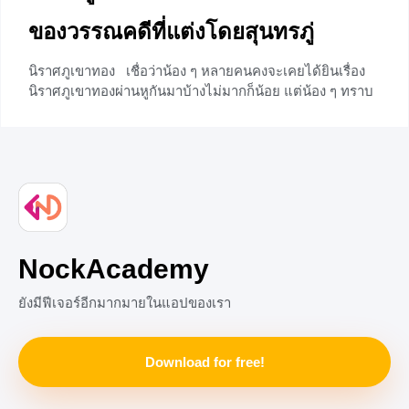
ของวรรณคดีที่แต่งโดยสุนทรภู่
นิราศภูเขาทอง เชื่อว่าน้อง ๆ หลายคนคงจะเคยได้ยินเรื่อง
นิราศภูเขาทองผ่านหูกันมาบ้างไม่มากก็น้อย แต่น้อง ๆ ทราบ
หรือเปล่าคะว่านิราศภูเขาทองคืออะไร และมีที่มาอย่างไร
ก่อนอื่นมาดูความหมายของนิราศกันก่อนนะคะ นิราศ คือ
วรรณคดีที่แต่งขึ้นเพื่อเล่าถึงการเดินจากที่หนึ่งไปอีกที่หนึ่ง
โดยระหว่างการเดินทาง กวีก็จะนำสิ่งต่าง ๆ ที่ได้พบเห็น ไม่ว่า
จะเป็นธรรมชาติ วิวทิวทัศน์หรือความเป็นอยู่ของผู้คนมา
พรรณนา หลังจากเข้าใจความหมายของนิราศแล้วก็ไปเริ่ม
เรียนรู้ประวัติความเป็นมาและเรื่องย่อของนิราศภูเขาทอง
หนึ่งในกลอนนิราศที่ได้รับการยกย่องว่าแต่งดีที่สุดของสุนทรภู่
NockAcademy
กันเลยค่ะ ประวัติความเป็นมา สุนทรภู่แต่งนิราศภูเขาทอง
ขึ้นมาในสมัยรัชสมัยพระบาทสมเด็จพระนั่งเกล้าเจ้าอยู่เจ้าหัว
ยังมีฟีเจอร์อีกมากมายในแอปของเรา
+2
Download for free!