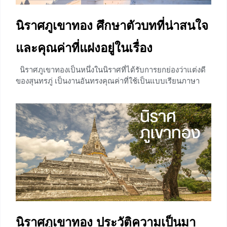
นิราศภูเขาทอง ศึกษาตัวบทที่น่าสนใจ
และคุณค่าที่แฝงอยู่ในเรื่อง
นิราศภูเขาทองเป็นหนึ่งในนิราศที่ได้รับการยกย่องว่าแต่งดี
ของสุนทรภู่ เป็นงานอันทรงคุณค่าที่ใช้เป็นแบบเรียนภาษา
ไทยในปัจจุบัน เรามาถอดคำประพันธ์ตัวบทที่น่าสนใจใน
นิราศภูเขาทองกันดีกว่าค่ะว่ามีบทไหนที่เด่น ๆ ควรศึกษาและ
จดจำไว้เพื่อไม่ให้พลาดในการทำข้อสอบ ถอดคำประพันธ์
นิราศภูเขาทอง เนื่องจากนิราศภูเขาทองมีหลายบท ในที่นี้จะ
เลือกเฉพาะบทที่เด่น ๆ มาศึกษากันนะคะ เราไปดูกันที่บทแรก
เลยค่ะ ถอดคำประพันธ์ บทนี้เป็นการเปรียบเทียบการดื่ม
เหล้ากับความรัก เหล้าเป็นอบายมุข เมื่อดื่มเข้าไปจะทำให้มี
อาการมึนเมา สติสัมปชัญญะไม่ครบถ้วน แต่เมื่อเวลาผ่านไป
อาการมึนเมาเหล่านั้นก็จะหายไป แต่หากหลงมัวเมาอยู่กับ
ความรัก ไม่ว่าจะใช้เวลาเท่าไหร่ก็หายไปง่าย ๆ
+2
นิราศภูเขาทอง ประวัติความเป็นมา