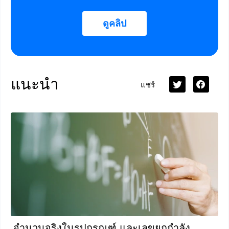
ดูคลิป
แนะนำ
แชร์
จำนวนจริงในรูปกรณฑ์ และเลขยกกำลัง