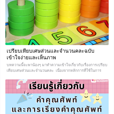
มนุษย์ วัฒนธรรมกับภาษา วัฒนธรรม คืออะไร วัฒนธรรมเป็น
สิ่งที่มนุษย์สร้างขึ้น รากศัพท์ในภาษาละตินมีความหมายว่าการ
เพาะปลูก แต่ไม่ได้ใช้แค่ในเชิงเกษตรกรรม แต่จะรวมไปถึง
การปลูกฝังในด้านต่าง ๆ ทั้งให้การศึกษา ความเคารพ ซึ่ง
ทั้งหมดนี้ล้วนเป็นสิ่งที่มนุษย์เปลี่ยนแปลง
+1
เปรียบเทียบเศษส่วนและจำนวนคละฉบับ
เข้าใจง่ายและเห็นภาพ
บทความนี้จะพาน้องๆ มาทำความเข้าใจเกี่ยวกับเรื่องการเปรียบ
เทียบเศษส่วนและจำนวนคละ เนื่องจากหลักการที่ใช้ในการ
เปรียบเทียบเศษส่วนนี้จะนำไปต่อยอดกับเรื่องต่อไปเช่นเรื่อง
การบวกและการลบเศษส่วน หลังจากอ่านบทความนี้จบสิ่งที่จะ
ได้รับก็คือ หลักการเปรียบเทียบเศษส่วน วิธีเปรียบเทียบที่เห็น
ภาพและเข้าใจง่ายร่วมถึงเทคนิคที่จะช่วยให้น้อง ๆ สามารถ
เปรียบเทียบเศษส่วนได้เร็วยิ่งขึ้น
+45