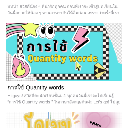
บทนำ สวัสดีน้อง ๆ ที่น่ารักทุกคน ก่อนที่เราจะเข้าสู่บทเรียนใน
วันนี้อยากให้น้อง ๆ ทานอาหารกันให้อิ่มก่อน เพราะว่าครั้งนี้เรา
จะพาไปทำความรู้จักกับอาหารชาววังทั้งของหวานอาหารคาว
สารพัดเมนู ในบทเรียนวรรณคดีอันโด่งดังอย่างกาพย์เห่ชม
เครื่องคาวหวาน ซึ่งเป็นเรื่องที่น้อง ๆ ชั้นมัธยมศึกษาต้องได้
เรียนอย่างแน่นอน รับรองว่าถ้าเรียนเรื่องนี้จบแล้ว น้อง ๆ ทุกคน
จะได้รู้จักอาหารโบราณน่าทานอีกหลากหลายเมนูเลย ถ้าพร้อม
แล้วเราไปเข้าสู่เนื้อหากันเลยดีกว่า ประวัติความเป็นมา ก่อน
ที่เราจะไปทำความรู้จักกับอาหารต่าง ๆ ในกาพย์เห่ชมเครื่อง
คาวหวาน เราจะขอพาน้อง ๆ
+3
การใช้ Quantity words
Hi guys! สวัสดีค่ะนักเรียนชั้นม.1 ทุกคนวันนี้เราจะไปเรียนรู้
“การใช้ Quantity words ” ในภาษาอังกฤษกันค่ะ Let’s go! ไปลุย
กันโลด Quantity words คืออะไร “Quantity words” คือคำบอก
ปริมาณนั่นเอง เช่น much, many, few, a few, lots
+3