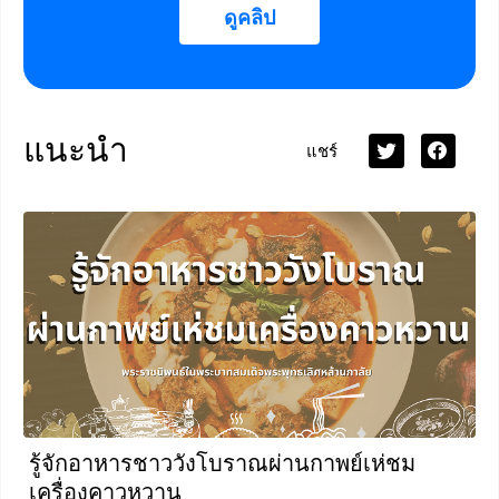
ดูคลิป
แนะนำ
แชร์
รู้จักอาหารชาววังโบราณผ่านกาพย์เห่ชม
เครื่องคาวหวาน