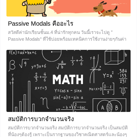
Passive Modals คืออะไร
สวัสดีค่านักเรียนชั้นม.4 ที่น่ารักทุกคน วันนี้เราจะไปดู ”
Passive Modals“ ที่ใช้บ่อยพร้อมเทคนิคการใช้งานง่ายๆกันค่า
Let’s go! ไปลุยกันเลยเด้อ ทบทวนสักหน่อย ก่อนอื่นเราจะต้อง
ทบทวนเรื่อง Modal verbs หรือ Modal Auxiliaries กันก่อนจร้า
แล้วจากนั้นเราจะไปลงลึกเรื่อง Passive voice หรือโครงสร้าง
ประธานถูกกระทำที่คุ้นหูกันหากใครที่ลืมแล้วก็ไม่เป็นไรน๊า มา
เริ่มใหม่ทั้งหมดกันเลยจร้า กลุ่มของ
0
สมบัติการบวกจำนวนจริง
สมบัติการบวกจำนวนจริง สมบัติการบวกจำนวนจริง เป็นสมบัติ
ที่น้องๆต้องรู้ เพราะเป็นรากฐานของวิชาคณิตศาสตร์และน้องๆ