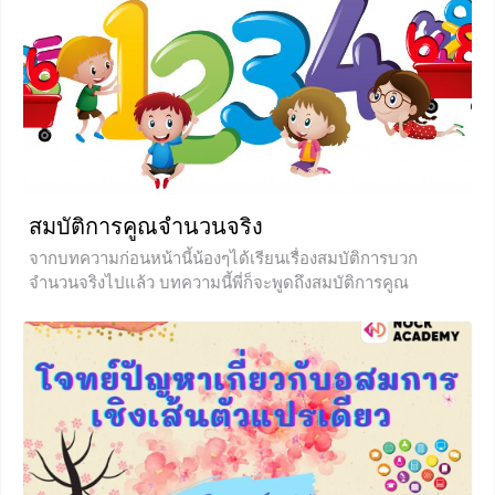
+21
สมบัติการคูณจำนวนจริง
จากบทความก่อนหน้านี้น้องๆได้เรียนเรื่องสมบัติการบวก
จำนวนจริงไปแล้ว บทความนี้พี่ก็จะพูดถึงสมบัติการคูณ
จำนวนจริงซึ่งมีเนื้อหาคล้ายๆกันกับการบวก และมีเพิ่มสมบัติ
การแจกแจงเข้ามา เนื้อหาเหล่านี้ล้วนเป็นพื้นฐานสำคัญที่จะใช้
ในการเรียนเนื้อหาบทต่อๆไป เมื่อน้องๆอ่านบทความนี้แล้ว
น้องๆจะเรียนเนื้อหาบทต่อๆไปได้ง่ายขึ้นแน่นอนค่ะ
+2