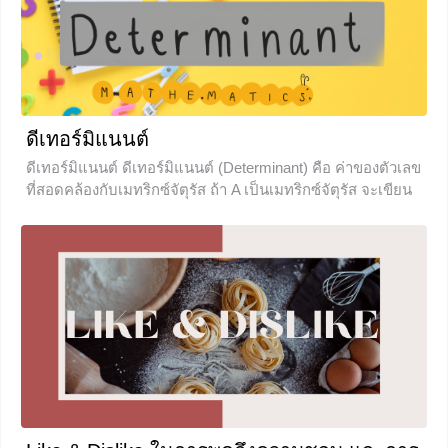
เรียนรู้พร้อม ๆ กันเลยค่ะ ความเป็นมาของ อิศรญาณภาษิต
(อ่านว่า
0
ดีเทอร์มิแนนต์
ดีเทอร์มิแนนต์ ดีเทอร์มิแนนต์ (Determinant) คือ ค่าของตัวเลข
ที่สอดคล้องกับเมทริกซ์จัตุรัส ถ้า A เป็นเมทริกซ์จัตุรัส จะเขียน
แทนดีเทอร์มิแนนต์ของ A ด้วย det(A) หรือ โดยทั่วไปการหาค่า
ดีเทอร์มิแนนต์ที่เจอในข้อสอบจะไม่เกินเมทริกซ์ 3×3 เพราะถ้า
มากกว่า 3 แล้ว จะเริ่มมีความยุ่งยาก **ค่าของดีเทอร์มิแนนต์จะ
เป็นจำนวนจริงและมีเพียงค่าเดียวเท่านั้นที่จะสอดคล้องกับเม
ทริกซ์จัตุรัส เช่น เมทริกซ์ B ก็จะมีค่าดีเทอร์มิแนนต์เพียงค่า
เดียวเท่านั้น**
+16