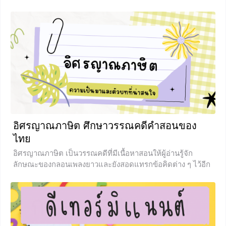
อิศรญาณภาษิต ศึกษาวรรณคดีคำสอนของ
ไทย
อิศรญาณภาษิต เป็นวรรณคดีที่มีเนื้อหาสอนให้ผู้อ่านรู้จัก
ลักษณะของกลอนเพลงยาวและยังสอดแทรกข้อคิดต่าง ๆ ไว้อีก
มากมาย บทเรียนภาษาไทยในวันนี้จะพาน้อง ๆ ไปเจาะลึกถึง
ประวัติความความเป็นมา ผู้แต่ง ลักษณะคำประพันธ์ของกลอน
เพลงยาว และตัวบทที่น่าสนใจ ๆ ในเรื่อง ถ้าน้อง ๆ อยากรู้แล้ว
ว่าวรรณคดีเรื่องนีมีความเป็นมาและความสำคัญอย่างไร เหตุ
ใดจึงอยู่ในแบบเรียนภาษาไทยในเราได้ศึกษากันอยู่ตอนนี้ ไป