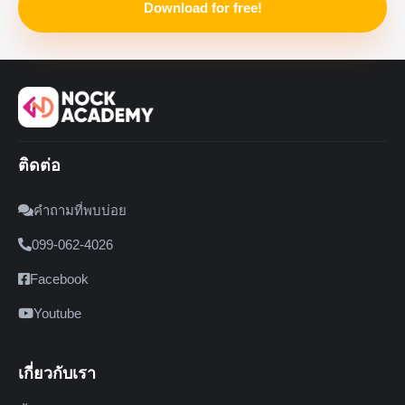
Download for free!
ติดต่อ
คำถามที่พบบ่อย
099-062-4026
Facebook
Youtube
เกี่ยวกับเรา