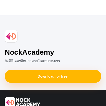
ผกผันของเอกซ์โพเนนเชียล ก็คือ คู่อันดับ (y, x) หรืออาจจะ
บอกได้อีกแบบคือ คู่อันดับ (x, y) ซึ่งเป็นความสัมพันธ์จาก
จำนวนจริงบวกไปยังจำนวนจริง โดยที่ จัดรูปใหม่ ได้เป็น (อ่าน
ว่าล็อก x ฐาน
+5
NockAcademy
ยังมีฟีเจอร์อีกมากมายในแอปของเรา
Download for free!