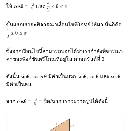
ให้ cosθ =
และ
≤ θ ≤
ขั้นแรกเราจะพิจารณาเงื่อนไขที่โจทย์ให้มา นั่นก็คือ
≤ θ ≤
ซึ่งจากเงื่อนไขนี้สามารถบอกได้ว่าเรากำลังพิจารณา
ค่าของฟังก์ชันตรีโกณที่อยู่ใน ควอดรันต์ที่ 2
ดังนั้น sinθ, cosecθ มีค่าเป็นบวก tanθ, cotθ และ secθ
มีค่าเป็นลบ
จาก cosθ =
= ชิด/ฉาก เราจะวาดรูปได้ดังนี้