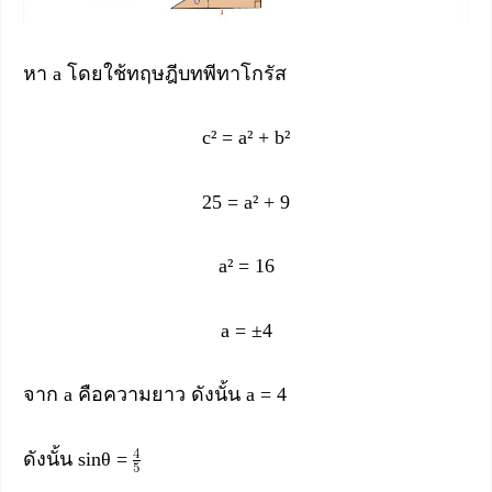
หา a โดยใช้ทฤษฎีบทพีทาโกรัส
c² = a² + b²
25 = a² + 9
a² = 16
a = ±4
จาก a คือความยาว ดังนั้น a = 4
ดังนั้น sinθ =