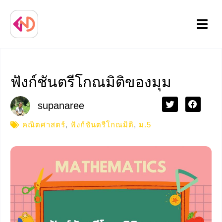
Menu
ฟังก์ชันตรีโกณมิติของมุม
supanaree
คณิตศาสตร์
,
ฟังก์ชันตรีโกณมิติ
,
ม.5