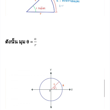
ดังนั้น มุม θ =