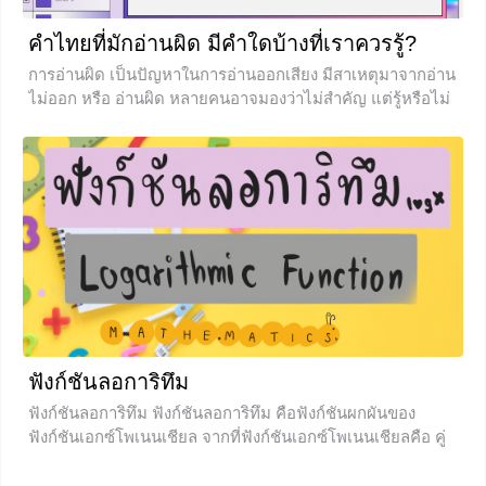
คำไทยที่มักอ่านผิด มีคำใดบ้างที่เราควรรู้?
การอ่านผิด เป็นปัญหาในการอ่านออกเสียง มีสาเหตุมาจากอ่าน
ไม่ออก หรือ อ่านผิด หลายคนอาจมองว่าไม่สำคัญ แต่รู้หรือไม่
คะ ว่าการอ่านนั้นมีความสำคัญอย่างมาก โดยเฉพาะหากเรา
อ่านผิด ก็จะทำให้ความหมายของคำนั้นผิดเพี้ยนไป หรือกลาย
เป็นคำที่ไม่มีความหมายไปเลยก็ได้ บทเรียน คำไทยที่มักอ่าน
ผิด ในวันนี้ เราจะพาน้อง ๆ ไปเรียนรู้การอ่านสะกดคำที่ถูกต้อง
กับคำในภาษาไทยที่คนส่วนใหญ่มักอ่านผิดกันบ่อย ๆ จะมีคำใด
บ้าง ไปเรียนรู้พร้อมกันเลยค่ะ คำไทยที่มักอ่านผิด ลักษณะ
ของการอ่านผิดมีดังนี้
+1
ฟังก์ชันลอการิทึม
ฟังก์ชันลอการิทึม ฟังก์ชันลอการิทึม คือฟังก์ชันผกผันของ
ฟังก์ชันเอกซ์โพเนนเชียล จากที่ฟังก์ชันเอกซ์โพเนนเชียลคือ คู่
อันดับ (x, y) ซึ่งเป็นความสัมพันธ์ที่ส่งจากจำนวนจริงไปยัง
จำนวนจริงบวก โดยที่ ดังนั้นฟังก์ชันดังกล่าวซึ่งเป็นฟังก์ชัน