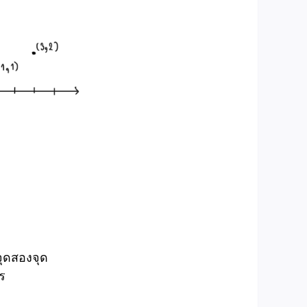
ุดสองจุด
ร