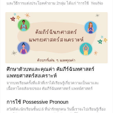
และวิธีการแต่งประโยคคำถาม 2กลุ่ม ได้แก่ “การใช้ Yes/No
Questions และ Wh-Questions” หากพร้อมแล้วก็ไปลุยกันเลย
จร้า Yes/No Questions คืออะไร? Yes/ No Questions ก็คือ
กลุ่มคำถามที่ต้องการคำตอบแน่ชัดว่า Yes ใช่ หรือ
+1
ศึกษาตัวบทและคุณค่า คัมภีร์ฉันทศาสตร์
แพทยศาสตร์สงเคราะห์
จากบทเรียนครั้งที่แล้วที่เราได้เรียนรู้เกี่ยวความเป็นมาและ
เนื้อหาโดยสังเขปของ คัมภีร์ฉันทศาสตร์ แพทย์ศาสตร์
สงเคราะห์ กันไปแล้ว เราได้รู้ถึงที่มาความเป็นไปของวรรณคดี
ที่เป็นตำราแพทย์ในอดีตรวมถึงเนื้อหา ฉะนั้นบทเรียนในวันนี้จะ
การใช้ Possessive Pronoun
พาน้อง ๆ ไปเจาะลึกเกี่ยวกับตัวบทเพื่อให้รู้จักกับวรรณคดีเรื่อง
สวัสดีค่ะนักเรียนชั้นป.6 ที่น่ารักทุกคน วันนี้เราจะไปเรียนรู้เรื่อง
นี้กันมากขึ้น ว่าเหตุใดจึงเป็นตำราแพทย์ที่ได้มาอยู่ในแบบเรียน