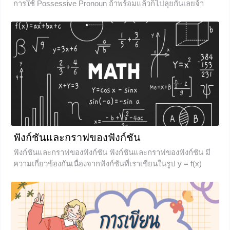
การใช้ Possessive Pronoun ถ้าพร้อมแล้วก็ไปลุยกันเลยจ้า
ภาษาไทย ถ้าพร้อมแล้วเราไปเรียนรู้พร้อมกันเลยค่ะ ตัวบท
บทนำ Possessive pronoun (เช่น mine, yours, hers) ถือเป็น
เด่น ๆ ในคัมภีร์ฉันทศาสตร์ แพทย์ศาสตร์สงเคราะห์ ถอด
หัวข้อหนึ่งในภาษาอังกฤษที่หลายคนมักจะสับสน นั่นก็เพราะมัน
ความ เปรียบร่างกายของหญิงและชายเป็นกายนคร จิตใจ
มีความคล้ายคลึงกับ Possessive adjective (เช่น my, your,
เปรียบเหมือนกษัตริย์ซึ่งเป็นผู้ครอบครองสมบัติอันยิ่งใหญ่หรือก็
her) ลองเปรียบเทียบประโยคเหล่านี้ดูนะคะ A
คือร่างกาย ข้าศึกเปรียบได้กับโรคที่ทำลายร่างกายเรา พทย์
เปรียบได้กับทหาร มีความชำนาญ เวลาที่ข้าศึกมาหรือเกิดโรค
+3
ภัยขึ้นก็อย่างวางใจ แผ่ลามไปทุกแห่ง
+1
ฟังก์ชันและกราฟของฟังก์ชัน
ฟังก์ชันและกราฟของฟังก์ชัน ฟังก์ชันและกราฟของฟังก์ชัน มี
ความเกี่ยวข้องกันเนื่องจากฟังก์ชันที่เราเขียนในรูป y = f(x)
สามารถนำไปเขียนกราฟในระบบพิกัดฉากได้ ซึ่งกราฟในระบบ
พิกัดฉากก็คือ กราฟที่ประกอบไปด้วยแกน x และ แกน y ก่อน
ที่เราจะเริ่มบทเรียนของฟังก์ชัน อยากให้น้องๆได้ศึกษารูปต่อไป
นี้ก่อนนะคะ จากรูป คือการส่งสมาชิกในเซต A ไปยังสมาชิกใน
เซต B เซต A จะถูกเรียกว่า โดเมน