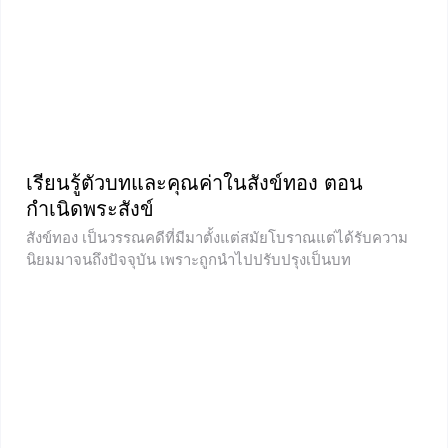
เรียนรู้ตัวบทและคุณค่าในสังข์ทอง ตอน
กำเนิดพระสังข์
สังข์ทอง เป็นวรรณคดีที่มีมาตั้งแต่สมัยโบราณแต่ได้รับความ
นิยมมาจนถึงปัจจุบัน เพราะถูกนำไปปรับปรุงเป็นบท
ละครovdในรัชกาลที่ 2 จนได้มาอยู่ในแบบเรียนภาษาไทย
นอกจากนี้หนึ่งในตอนที่สำคัญอย่างตอน กำเนิดพระสังข์ นี้ก็ยัง
เป็นอีกตอนที่สำคัญเพราะมักถูกหยิบยกมาทำเป็นนิทานสำหรับ
เด็ก แถมยังเคยได้รับรางวัลหนังสือดีสำหรับเด็ก และได้ชื่อว่า
เป็นหนังสือดีสำหรับเด็กและเยาวชนในปี 2561 อีกด้วย บทเรียน
ในวันนี้จะพาน้อง ๆ ไปศึกษาตัวบทเด่น ๆ ที่น่าสนใจและคุณค่า
ในตอนนี้เพื่อไขข้อข้องใจว่าทำไมวรรณคดีที่ถูกแต่งขึ้นเมื่อ
หลายร้อยปีก่อนถึงมีคุณค่าและอิทธิพลกับเด็กไทย ถ้าพร้อม