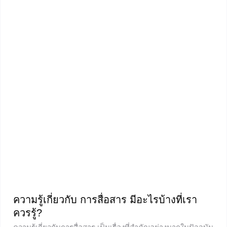
จะเป็นของเหตุการณ์ สามารถศึกษาเพิ่มเติมได้ที่ ⇒⇒ ความน่า
จะเป็นของเหตุการณ์ ⇐⇐ ผลตอบแทนของเหตุการณ์อาจหมาย
ถึง ผลตอบแทนที่ได้หรือผลตอบแทนที่เสีย เช่น ในการเล่นแทง
หัวก้อย ถ้าออกหัว พีชจะได้เงิน 2 บาท และถ้าออกก้อย พอลจะ
ต้องเสียเงิน 3 บาท เงิน 2 บาทที่พอลจะได้รับเป็นผลตอบแทนที่
ได้
ความรู้เกี่ยวกับ การสื่อสาร มีอะไรบ้างที่เรา
ควรรู้?