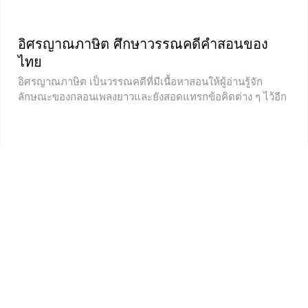
อิศรญาณภาษิต ศึกษาวรรณคดีคำสอนของ
ไทย
อิศรญาณภาษิต เป็นวรรณคดีที่มีเนื้อหาสอนให้ผู้อ่านรู้จัก
ลักษณะของกลอนเพลงยาวและยังสอดแทรกข้อคิดต่าง ๆ ไว้อีก
มากมาย บทเรียนภาษาไทยในวันนี้จะพาน้อง ๆ ไปเจาะลึกถึง
ประวัติความความเป็นมา ผู้แต่ง ลักษณะคำประพันธ์ของกลอน
เพลงยาว และตัวบทที่น่าสนใจ ๆ ในเรื่อง ถ้าน้อง ๆ อยากรู้แล้ว
ว่าวรรณคดีเรื่องนีมีความเป็นมาและความสำคัญอย่างไร เหตุ
ใดจึงอยู่ในแบบเรียนภาษาไทยในเราได้ศึกษากันอยู่ตอนนี้ ไป
เรียนรู้พร้อม ๆ กันเลยค่ะ ความเป็นมาของ อิศรญาณภาษิต
(อ่านว่า