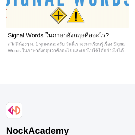
ในบทความถัดๆไป) หรือการแก้สมการธรรมดาและในข้อสอบ
ส่วนใหญ่จะเน้นให้น้องๆหาคำตอบในระบบสมการเชิงเส้นที่ไม่
เกิน 3 ตัวแปร เพราะถ้าเกินกว่านั้นอาจจะใช้เวลาในการหาคำ
ตอบมาก
Signal Words ในภาษาอังกฤษคืออะไร?
+1
สวัสดีน้องๆ ม. 1 ทุกคนนะครับ วันนี้เราจะมาเรียนรู้เรื่อง Signal
Words ในภาษาอังกฤษว่าคืออะไร และเอาไปใช้ได้อย่างไรได้
บ้าง เราไปเริ่มกันเลยครับ
+3
NockAcademy