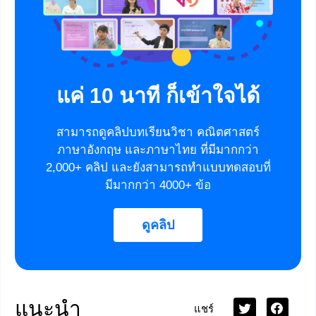
แค่ 10 นาที ก็เข้าใจได้
สามารถดูคลิปบทเรียนวิชา คณิตศาสตร์
ภาษาอังกฤษ และภาษาไทย ที่มีมากกว่า
2,000+ คลิป และยังสามารถทำแบบทดสอบที่
มีมากกว่า 4000+ ข้อ
ดูคลิป
แนะนำ
แชร์