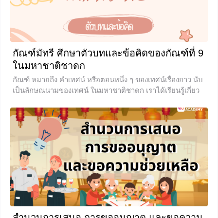
ถ้อยคำที่มีความหมายเป็นอย่างอื่น ขึ้นอยู่กับเรื่องที่กล่าวถึง โดย
มีชั้นเชิงของถ้อยคำชวนให้คิดหรือตีความ
0
กัณฑ์มัทรี ศึกษาตัวบทและข้อคิดของกัณฑ์ที่ 9
ในมหาชาติชาดก
กัณฑ์ หมายถึง คำเทศน์ หรือตอนหนึ่ง ๆ ของเทศน์เรื่องยาว นับ
เป็นลักษณนามของเทศน์ ในมหาชาติชาดก เราได้เรียนรู้เกี่ยว
กับความเป็นมากันไปแล้วว่ามีทั้งหมด 13 กัณฑ์ รวมถึงเรื่องย่อ
ของกัณฑ์มัทรี ซึ่งเป็นกัณฑ์ที่ 9 มีความเชื่อว่าถ้าใครได้ฟังเทศน์
มหาชาติทั้ง 13 กัณฑ์ของมหาชาติชาดก ก็จะทำให้ขึ้นสวรรค์
นอกจากนี้หากบูชากัณฑ์ต่าง ๆ ก็จะได้ผลที่ดีแก่ตัวเอง ผู้ที่บูชา
กัณฑ์มัทรี จะทำให้เป็นผู้มั่งคั่ง สมบูรณ์ไปด้วยทรัพย์สมบัติ เป็น
ผู้มีอายุยืนยาว
0
สำนวนการเสนอ การขออนุญาต และขอความ