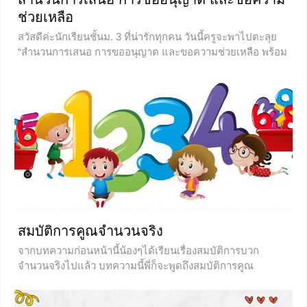
ช่วยเหลือ
สวัสดีค่ะนักเรียนชั้นม. 3 ที่น่ารักทุกคน วันนี้ครูจะพาไปตะลุย
“สำนวนการเสนอ การขออนุญาต และขอความช่วยเหลือ พร้อม
ทั้งเทคนิคการพูดตอบรับและปฏิเสธการให้ความช่วยเหลือใน
สถานการณ์ต่างๆ ถ้าพร้อมแล้วก็ไปลุยกันเลยจร้า สำนวนการ
เสนอ ในชีวิตประจำวันของเรานั้น ล้วนจะต้องเจอกลุ่มประโยค
คำถามในเชิงชักชวน และการเสนอแนะที่ใช้เป็นรูปแบบคำถาม
นั้นถือเป็นการเสนอแนะชักชวนทางอ้อม ถ้าเทียบกับนิสัยคน
ไทยแล้ว ก็เพื่อแสดงถึงความเกรงใจ ไม่พูดมาตรงๆ เพื่อจุดประ
สงคืบางอย่าง ซึ่งเป็นนิสัยที่คนไทยส่วนใหญ่มีอยู่แล้ว ในภาษา
อังกฤษการใช้ภาษาเหล่านี้จะทำให้การสนทนาดูเป็นธรรมชาติ
และคล่องมากขึ้น โดยที่บางครั้งผู้ถามนั้นหว่านล้อมผู้ฟังด้วย
การ ชวนให้ทำ หรือแนะนำให้ทำนั่นเอง ประโยคคำถามที่ใช้มี
ดังนี้
สมบัติการคูณจำนวนจริง
0
จากบทความก่อนหน้านี้น้องๆได้เรียนเรื่องสมบัติการบวก
จำนวนจริงไปแล้ว บทความนี้พี่ก็จะพูดถึงสมบัติการคูณ
จำนวนจริงซึ่งมีเนื้อหาคล้ายๆกันกับการบวก และมีเพิ่มสมบัติ
การแจกแจงเข้ามา เนื้อหาเหล่านี้ล้วนเป็นพื้นฐานสำคัญที่จะใช้