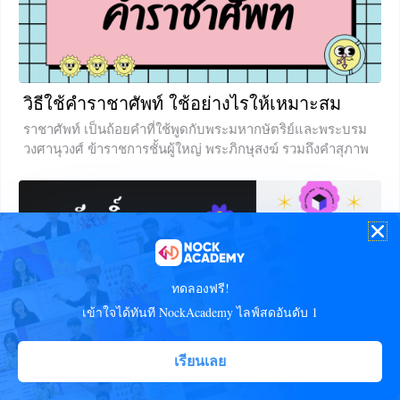
+8
วิธีใช้คำราชาศัพท์ ใช้อย่างไรให้เหมาะสม
ราชาศัพท์ เป็นถ้อยคำที่ใช้พูดกับพระมหากษัตริย์และพระบรม
วงศานุวงศ์ ข้าราชการชั้นผู้ใหญ่ พระภิกษุสงฆ์ รวมถึงคำสุภาพ
ที่ใช้กับคนทั่วไป การใช้คำราชาศัพท์ เป็นเรื่องที่มีปัญหาอยู่มาก
เพราะการใช้ที่ไม่ถูกต้อง บทเรียนที่เราจะได้เรียนรู้กันในวันนี้
น้อง ๆ จะได้เรียนรู้เกี่ยวกับ วิธีใช้คำราชาศัพท์ สำหรับพระมหา
กษัตริย์และพระบรมวงศานุวงศ์ ทั้งคำนาม และคำสรรพนาม ว่า
เราควรแทนตัวเองหรือพระองค์อย่างไรให้ถูกต้อง ถ้าอยากรู้แล้ว
ไปดูพร้อมกันเลยค่ะ ลักษณะการใช้คำราชาศัพท์ คำ
ราชาศัพท์มีไว้ใช้สำหรับคนธรรมดาทั่วไปพูดกับผู้ที่มีศักดิ์สูง
ทดลองฟรี!
กว่าอย่าง กษัตริย์ พระราชินี และพระบรมวงศานุวงศ์
เข้าใจได้ทันที
NockAcademy
ไลฟ์สดอันดับ 1
+1
เรียนเลย
ที่มาและเรื่องย่อของวรรณคดียิ่งใหญ่ตลอด