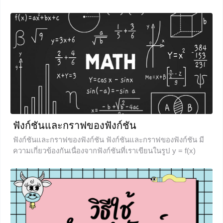
ในใจแน่นอนว่า ‘เป็นประชารัฐ ไผทของไทยทุกส่วน’ เพราะนี่คือ
เพลงชาติไทย ที่เราได้ยินตอนแปดโมงเช้ากับหกโมงเย็นของ
ทุกวันนั่นเองค่ะ บทเรียนในวันนี้เราจะมาเจาะลึกถึงความเป็นมา
และความหมายของเพลงชาติไทยกันค่ะ มาดูพร้อมกันเลย
ประวัติความเป็นมาของ เพลงชาติไทย ก่อนที่จะมีเพลงชาติ
ไทย ประเทศไทยใช้เพลงสรรเสริญพระบารมีที่เป็นเพลงประจำ
องค์พระมหากษัตริย์ เป็นเพลงประจำชาติ จนถึงการ
เปลี่ยนแปลงการปกครองเมื่อวันที่ 24 มิถุนายน พ.ศ.
+1
ฟังก์ชันและกราฟของฟังก์ชัน
ฟังก์ชันและกราฟของฟังก์ชัน ฟังก์ชันและกราฟของฟังก์ชัน มี
ความเกี่ยวข้องกันเนื่องจากฟังก์ชันที่เราเขียนในรูป y = f(x)
สามารถนำไปเขียนกราฟในระบบพิกัดฉากได้ ซึ่งกราฟในระบบ
พิกัดฉากก็คือ กราฟที่ประกอบไปด้วยแกน x และ แกน y ก่อน
ที่เราจะเริ่มบทเรียนของฟังก์ชัน อยากให้น้องๆได้ศึกษารูปต่อไป
นี้ก่อนนะคะ จากรูป คือการส่งสมาชิกในเซต A ไปยังสมาชิกใน
เซต B เซต A จะถูกเรียกว่า โดเมน