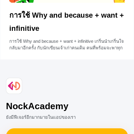
การใช้ Why and because + want +
infinitive
การใช้ Why and because + want + infinitive เกริ่นนำเกริ่นใจ
กลับมาอีกครั้ง กับนักเขียนเจ้าเก่าคนเดิม คนที่พร้อมจะพาทุก
คนเข้าสู่โลกของการเรียนรู้และความหัวปวดด้วยภาษาที่สอง
อย่างภาษาอังกฤษ เช้าที่สดใสแบบนี้จะมีอะไรดีไปกว่าการได้
มานั่งเขียนเรื่องราวดี ๆ เพื่อแบ่งปันให้กับผู้อื่นอีกละ จริงมั้ย?
คำถามคือ ทำไมต้องมาเขียนอะไรแบบนี้ทุกเช้าด้วยละ?
สงสัยใช่มั้ยละ? นั่นก็เพราะว่า คนเขียนนั้นรักในการเขียนและ
อยากจะแบ่งปันความรู้ให้กับคนอ่านทุกคนยังไงละ Easy เลย
แค่นั้นเลย คนบนโลกจะเข้าใจกันมากหากเรามีเหตุผลในสิ่งที่
ทำ
NockAcademy
0
ยังมีฟีเจอร์อีกมากมายในแอปของเรา