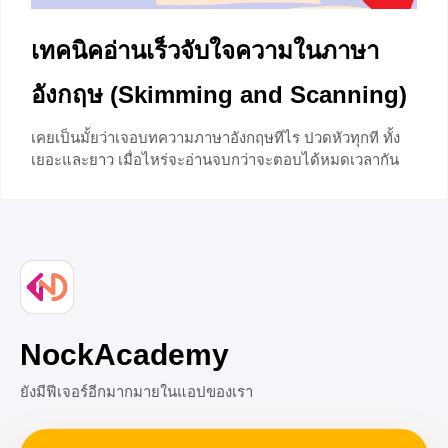
เทคนิคอ่านเร็วจับใจความในภาษา
อังกฤษ (Skimming and Scanning)
เคยเป็นมั้ยว่าเจอบทความภาษาอังกฤษทีไร ปวดหัวทุกที ทั้ง
เยอะและยาว เมื่อไหร่จะอ่านจบกว่าจะตอบได้หมดเวลากัน
พอดี สวัสดีค่ะนักเรียนชั้นม.1 ทุกคน วันนี้ครูจะพาไปดูเทคนิค
การอ่านเพื่อจับใจความสำคัญ โดยใช้วิธีการที่เรียกว่า อ่าน
แบบเร็ว (จ๊วด …) หรือ Speed Reading (ภาษาอีสาน จ๊วด
แปลว่า เร็วเหมือนเสียงปล่อยจรวด) ถ้าเราสามารถอ่านได้เร็ว
เหมือนจรวดคงเป็นสิ่งที่ดีมาก ไปจ๊วดกันเลยกับเทคนิคอ่าน
เร็วทุกคน ก่อนอื่นจะต้องรู้จักกับประเภทของ Speed Reading
กันก่อนค่ะ การอ่านแบบจับใจความสำคัญส่วนใหญ่แล้วเราจะ
เจอ
NockAcademy
+3
ยังมีฟีเจอร์อีกมากมายในแอปของเรา