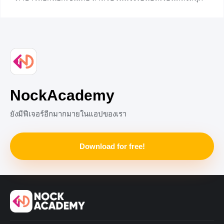
มีสาระ และเป็นเนื้อหาที่เราต้องได้เจอบ่อย ๆ ในการเรียน
ภาษาไทยอย่างเรื่องสำนวน สุภาษิต และคำพังเพย น้อง ๆ อาจ
จะเคยได้ผ่านหูผ่านตากันมาบ้างเพราะเป็นบทเรียนที่ได้เริ่ม
เรียนตั้งแต่ช่วงประถมศึกษาแล้ว แต่วันนี้เราจะมาเรียนรู้ใน
เชิงลึกขึ้นไปอีกเกี่ยวกับวิธีการสังเกตระหว่างสำนวน สุภาษิต
และคำพังเพยนั้นมีความเหมือน หรือแตกต่างกันอย่างไร มี
ตัวอย่างประกอบให้ทุกคนได้ดูด้วย ถ้าน้อง ๆ คนไหนพร้อม
แล้วก็ไปลุยกับเนื้อหาของวันนี้ได้เลย สำนวน สำนวน
NockAcademy
+11
ยังมีฟีเจอร์อีกมากมายในแอปของเรา
Download for free!