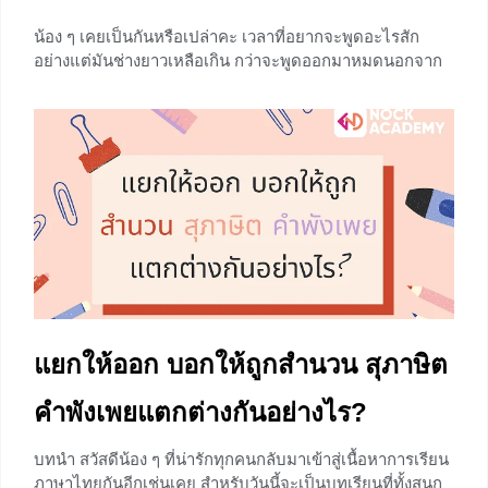
น้อง ๆ เคยเป็นกันหรือเปล่าคะ เวลาที่อยากจะพูดอะไรสัก
อย่างแต่มันช่างยาวเหลือเกิน กว่าจะพูดออกมาหมดนอกจาก
คนฟังจะเบื่อแล้วยังอาจทำให้เขาไม่สนใจคำพูดของเราเลยก็
เป็นไปได้ เพราะอย่างนั้นแหละค่ะในภาษาไทยของเราจึงต้อง
มีสิ่งที่เรียกว่าสำนวนขึ้นมาเพื่อใช้บอกเล่าเรื่องราวที่ถูกกลั่น
กรองออกมาจนได้คำที่สละสลวย รวมใจความยาว ๆ ให้สั้นลง
ทำให้เราไม่ต้องพูดอะไรให้ยืดยาวอีกต่อไป บทเรียนในวันนี้
จะพาน้อง ๆ ไปทบทวนความรู้เรื่อง สำนวนไทย รวมถึง
ตัวอย่างสำนวนน่ารู้ในชีวิตประจำวันเพิ่มเติมด้วยค่ะ จะมี
อะไรบ้างนั้น ไปดูกันเลย ความหมายและลักษณะของ
สำนวนไทย สำนวน หมายถึง ถ้อยคำหรือสำนวนพูดหรือ
เขียนที่มีความหมายไม่ตรงกับรากศัพท์หรือตรงไปตรงมาตาม
พจนานุกรม แต่เป็นถ้อยคำที่มีความหมายเป็นอย่างอื่น
แยกให้ออก บอกให้ถูกสำนวน สุภาษิต
+1
คำพังเพยแตกต่างกันอย่างไร?
บทนำ สวัสดีน้อง ๆ ที่น่ารักทุกคนกลับมาเข้าสู่เนื้อหาการเรียน
ภาษาไทยกันอีกเช่นเคย สำหรับวันนี้จะเป็นบทเรียนที่ทั้งสนุก