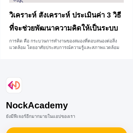
วิเคราะห์ สังเคราะห์ ประเมินค่า 3 วิธี
ที่จะช่วยพัฒนาความคิดให้เป็นระบบ
การคิด คือ กระบวนการทำงานของสมองที่ตอบสนองต่อสิ่ง
แวดล้อม โดยอาศัยประสบการณ์ความรู้และสภาพแวดล้อม
มาพัฒนาการคิดและแสดงออกมาอย่างมีระบบ บทเรียนในวัน
นี้เราจะพาน้อง ๆ ไปเจาะลึกถึงวิธีการคิดทั้ง 3 แบบคือ
วิเคราะห์ สังเคราะห์ และ ประเมินค่า ถ้าพร้อมแล้วเราไปเรียน
รู้พร้อมกันเลยค่ะ การพัฒนาและแสดงความคิด มนุษย์
สามารถแสดงความคิดออกมาได้โดยการใช้ภาษา ซึ่งการใช้
ภาษานั้นก็คือวิธีการถ่ายทอดความคิดที่อยู่ในหัวของเราออก
มาให้คนอื่นเข้าใจและรู้ว่าเรามีความคิดต่อสิ่งนั้น ๆ อย่างไร
บ้างไม่ว่าจะเป็นการพูดหรือการเขียน ดังนั้นการพัฒนาความ
NockAcademy
คิดจึงเป็นสิ่งสำคัญ โดยวิธีการคิดสามารถแบ่งได้เป็น 3
ประเภทดังนี้
ยังมีฟีเจอร์อีกมากมายในแอปของเรา
+1