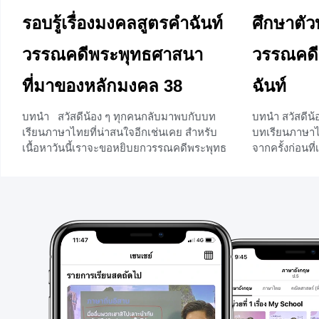
รอบรู้เรื่องมงคลสูตรคำฉันท์
ศึกษาตัว
วรรณคดีพระพุทธศาสนา
วรรณคดี
ที่มาของหลักมงคล 38
ฉันท์
บทนำ สวัสดีน้อง ๆ ทุกคนกลับมาพบกับบท
บทนำ สวัสดีน้อ
เรียนภาษาไทยที่น่าสนใจอีกเช่นเคย สำหรับ
บทเรียนภาษาไท
เนื้อหาวันนี้เราจะขอหยิบยกวรรณคดีพระพุทธ
จากครั้งก่อนที
ศาสนามาเล่าให้ทุกคนได้ฟังกันบ้าง ซึ่ง
เรื่องย่อ แล
วรรณคดีที่เราได้เลือกมานั่นก็คือเรื่อง มงคล
พระพุทธศาสนา
สูตรคำฉันท์ เชื่อว่าน้อง ๆ มัธยมปลายหลายคน
วันนี้เราจะมาเ
คงจะคุ้นเคยกับเรื่องนี้กันดีอยู่แล้ว เพราะเป็น
สำคัญ โดยจะย
วรรณคดี ที่สอนบรรทัดฐานของการกระ
กับถอดความมง
ทำความดีตามวิถีของชาวพุทธ และเป็นที่มา
บ้าง ดังนั้น ถ
ของหลักมงคล 38 ประการด้วย ดีงนั้น เดี๋ยววัน
เข้าสู่เนื้อห
นี้เราจะพาน้อง ๆ ไปรู้จักกับวรรณคดีเรื่องนี้ให้
เป็นมา สำหรับ
มากขึ้น ถ้าพร้อมแล้วก็เตรียมตัวเข้าสู่เนื้อหา
มงคลสูตรคำฉั
กันได้เลย ประวัติความเป็นมา เรื่อง
พระมงกุฏเกล้าเ