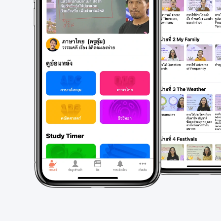
เลื่อมใสในพร
+4
อุดมมงคล 38
+1