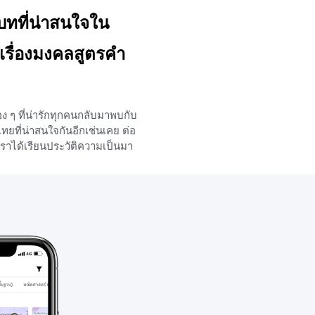
บทที่น่าสนใจใน
เรื่องมงคลสูตรคำ
ง ๆ ที่น่ารักทุกคนกลับมาพบกับ
ยที่น่าสนใจกันอีกเช่นเคย ต่อ
่เราได้เรียนประวัติความเป็นมา
ะลักษณะคำประพันธ์ของวรรณคดี
เรื่องมงคลสูตรคำฉันท์ไปแล้ว
รียนกันต่อในส่วนที่เป็นตัวบท
กตัวบทที่มีความน่าสนใจพร้อม
คลทั้ง 38 ประการว่ามีอะไร
้าน้อง ๆ คนไหนพร้อมแล้วก็มา
าไปพร้อม ๆ กันเลย ประวัติความ
ประวัติความเป็นมาของเรื่อง
นท์มาจากการที่พระบาทสมเด็จ
จ้าอยู่หัว หรือรัชกาลที่ 6 ทรง