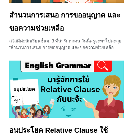
สำนวนการเสนอ การขออนุญาต และ
ขอความช่วยเหลือ
สวัสดีค่ะนักเรียนชั้นม. 3 ที่น่ารักทุกคน วันนี้ครูจะพาไปตะลุย
“สำนวนการเสนอ การขออนุญาต และขอความช่วยเหลือ
พร้อมทั้งเทคนิคการพูดตอบรับและปฏิเสธการให้ความช่วย
เหลือในสถานการณ์ต่างๆ ถ้าพร้อมแล้วก็ไปลุยกันเลยจร้า
สำนวนการเสนอ ในชีวิตประจำวันของเรานั้น ล้วนจะต้องเจอ
กลุ่มประโยคคำถามในเชิงชักชวน และการเสนอแนะที่ใช้เป็น
รูปแบบคำถามนั้นถือเป็นการเสนอแนะชักชวนทางอ้อม ถ้า
เทียบกับนิสัยคนไทยแล้ว ก็เพื่อแสดงถึงความเกรงใจ ไม่พูดมา
ตรงๆ เพื่อจุดประสงคืบางอย่าง ซึ่งเป็นนิสัยที่คนไทยส่วนใหญ่
มีอยู่แล้ว ในภาษาอังกฤษการใช้ภาษาเหล่านี้จะทำให้การ
สนทนาดูเป็นธรรมชาติและคล่องมากขึ้น โดยที่บางครั้งผู้ถาม
นั้นหว่านล้อมผู้ฟังด้วยการ ชวนให้ทำ หรือแนะนำให้ทำนั่นเอง
ประโยคคำถามที่ใช้มีดังนี้
อนุประโยค Relative Clause ใช้
0