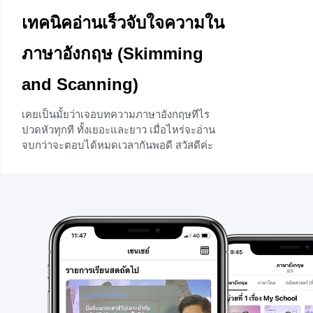
เทคนิคอ่านเร็วจับใจความใน
ภาษาอังกฤษ (Skimming
and Scanning)
เคยเป็นมั้ยว่าเจอบทความภาษาอังกฤษทีไร
ปวดหัวทุกที ทั้งเยอะและยาว เมื่อไหร่จะอ่าน
จบกว่าจะตอบได้หมดเวลากันพอดี สวัสดีค่ะ
นักเรียนชั้นม.1 ทุกคน วันนี้ครูจะพาไปดู
เทคนิคการอ่านเพื่อจับใจความสำคัญ โดยใช้
วิธีการที่เรียกว่า อ่านแบบเร็ว (จ๊วด …) หรือ
Speed Reading (ภาษาอีสาน จ๊วด แปลว่า เร็ว
เหมือนเสียงปล่อยจรวด) ถ้าเราสามารถอ่านได้
เร็วเหมือนจรวดคงเป็นสิ่งที่ดีมาก ไปจ๊วดกัน
เลยกับเทคนิคอ่านเร็วทุกคน ก่อนอื่นจะต้อง
รู้จักกับประเภทของ Speed Reading กันก่อน
ค่ะ การอ่านแบบจับใจความสำคัญส่วนใหญ่
แล้วเราจะเจอ