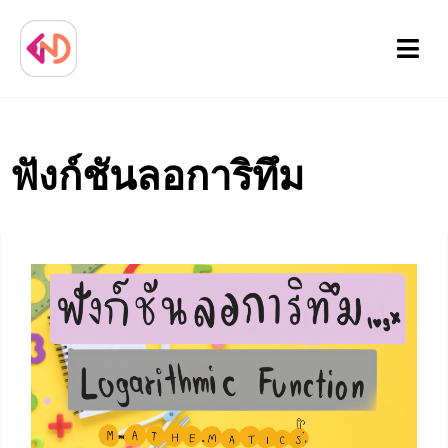
Menu
ฟังก์ชันลอการิทึม