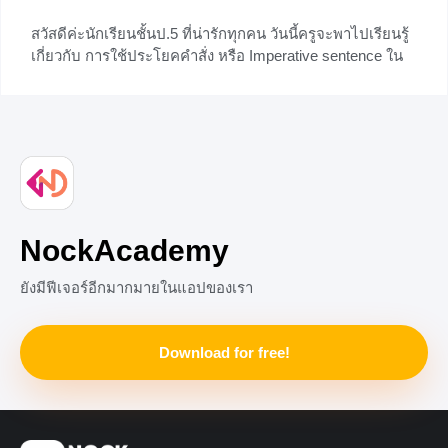
สวัสดีค่ะนักเรียนชั้นป.5 ที่น่ารักทุกคน วันนี้ครูจะพาไปเรียนรู้
เกี่ยวกับ การใช้ประโยคคำสั่ง หรือ Imperative sentence ใน
ชีวิตประจำวัน กันนะคะ ซึ่งเราจะเจอประโยคเหล่านี้ตั้งแต่ตื่น
นอน ทานข้าว เดินไปโรงเรียน ไปดูหนัง ข้ามถนน ข้ามสะพาน
ขึ้นแท็กซี่ และในกิจกรรมอื่นๆอีกมากมาย หากว่าพร้อมแล้วก็
ไปลุยกันเลย รูปแบบและโครงสร้างประโยคคำสั่ง Imperative
sentence คือประโยคที่เจอบ่อยเมื่อต้องพูด ให้คำคำปรึกษา
+1
NockAcademy
ยังมีฟีเจอร์อีกมากมายในแอปของเรา
Download for free!