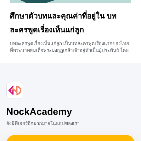
ศึกษาตัวบทและคุณค่าที่อยู่ใน บท
ละครพูดเรื่องเห็นแก่ลูก
บทละครพูดเรื่องเห็นแก่ลูก เป็นบทละครพูดเรื่องแรกของไทย
ที่พระบาทสมเด็จพระมงกุฎเกล้าเจ้าอยู่หัวเป็นผู้ประพันธ์ โดย
มุ่งหวังให้ละครเป็นตัวช่วยกล่อมเกลาจิตใจประชาชน แต่
นอกจากตัวบทจะมีความโดดเด่นจนได้รับความนิยมอย่าง
มากแล้ว ยังแฝงแนวคิดมากมายไว้ในเรื่อง จะเป็นอย่างไรบ้าง
นั้น ไปเรียนรู้เรื่องพร้อม ๆ กันเลยค่ะ ตัวบทเด่น ๆ ใน บท
ละครพูดเรื่องเห็นแก่ลูก ตัวบทที่ 1 พระยาภักดี : ใครวะ
อ้ายคำ : อ้างว่าเป็นเกลอเก่าของใต้เท้า
+2
NockAcademy
ยังมีฟีเจอร์อีกมากมายในแอปของเรา