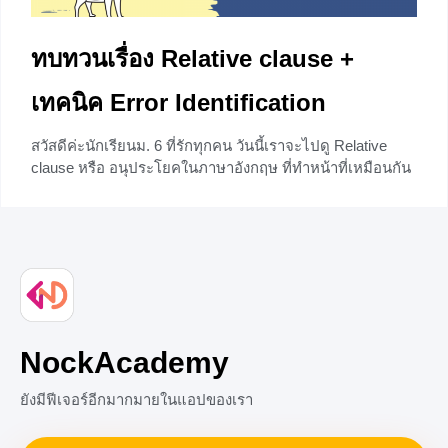
ทบทวนเรื่อง Relative clause +
เทคนิค Error Identification
สวัสดีค่ะนักเรียนม. 6 ที่รักทุกคน วันนี้เราจะไปดู Relative
clause หรือ อนุประโยคในภาษาอังกฤษ ที่ทำหน้าที่เหมือนกัน
กับคำคุณศัพท์ (Adjective) ซึ่งมีหน้าที่ขยายคำนามที่อยู่ข้าง
หน้า และจะใช้ตามหลัง Relative Pronoun เช่น who, whom,
which, that, และ whose แต่สงสัยมั้ยคะว่าทำไมต้องเรียนเรื่อง
นี้ ลองดูตัวอย่างประโยคด้านล่างแล้วจะร้องอ๋อมากขึ้น พร้อม
ข้อสอบ Error
+1
NockAcademy
ยังมีฟีเจอร์อีกมากมายในแอปของเรา