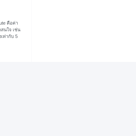
ute คือค่า
าสนใจ เช่น
เท่ากับ 5
ห่าง ดังนั้น
ท่านั้น ไม่
ูรณ์ ให้ a
น้องๆอาจ
กนิดนึงดี