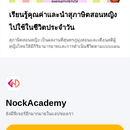
เรียนรู้คุณค่าและนำสุภาษิตสอนหญิง
ไปใช้ในชีวิตประจำวัน
สุภาษิตสอนหญิง เป็นผลงานที่สุนทรภู่มุ่งสอนและเตือนสติผู้
หญิงไทยให้มีกิริยามารยาทและการดำเนินชีวิตตามแบบแผน
ของสังคมไทยทั้งการพูด การเดิน การคบเพื่อน การวางตัว
และความกตัญญู ซึ่งเป็นค่านิยมของคนในอดีตที่ยังคงสืบสาน
เจตนารมณ์มาจนถึงปัจจุบัน บทเรียนในวันนี้เราจะพาน้อง ๆ
ไปเรียนรู้ถึงคุณค่าและการนำไปประยุกต์ใช้ในชีวิตประจำวัน
กันค่ะ ความสำคัญและคำสอนในเรื่อง สุภาษิตสอนหญิง
เป็นวรรณคดีคำสอนที่ช่วยเตือนสติหญิงไทยให้ประพฤติตัวอยู่
ในประเพณีอันดีงามของไทยตั้งแต่เริ่มโตเป็นสาวไปจนถึงวัย
ที่แต่งงานมีครอบครัว ดังนี้ สาววัยแรกรุ่น : ควรวางตัวให้สม
NockAcademy
ฐานะ ทั้งการแต่งกายและกิริยามารยาท หมายถึง สาวแรก
รุ่นเปรียบเหมือนมณี
ยังมีฟีเจอร์อีกมากมายในแอปของเรา
+1