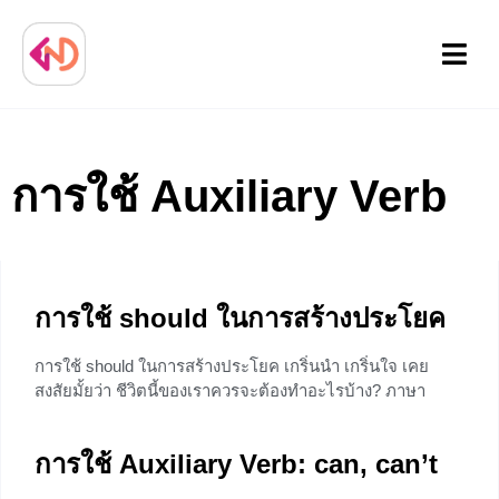
Menu
การใช้ Auxiliary Verb
การใช้ should ในการสร้างประโยค
การใช้ should ในการสร้างประโยค เกริ่นนำ เกริ่นใจ เคย
สงสัยมั้ยว่า ชีวิตนี้ของเราควรจะต้องทำอะไรบ้าง? ภาษา
อังกฤษเองก็มีอะไรแบบนี้เหมือนกันนะเอาจริง จริง ๆ ทุกภาษา
ก็มีเหมือนกันนะแม่ที่หากเราต้องการที่จะแนะนำว่าใครควร
การใช้ Auxiliary Verb: can, can’t
ทำหรือชักชวนเพื่อให้รู้จักมักคุ้นกับอะไรยังไงสักอย่างอย่างมี
ระบบเราก็จะมีชุดคำศัพท์ที่เรา “ควร” ที่จะใช้ และนั่น!! นำมา