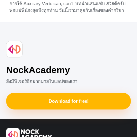
การใช้ Auxiliary Verb: can, can’t บทนำแสนแซ่บ สวัสดีครับ
ซึ่งเนื้อหาของเราในวันนี้ อย่างเรื่อง “ควร หรือ Should” ในโลก
พ่อแม่พี่น้องสุดปังทุกท่าน วันนี้เรามาคุยกันเรื่องของคำกริยา
ของภาษาอังกฤษกัน แก… เราควรไปทำผมใหม่ปะ? แก… เรา
ช่วยที่ทำให้เรารู้ว่าคนนั้น ๆ สิ่งนั้น หรืออันนั้นมีความสามารถ
ว่าเราควรตั้งใจเรียนแล้วปะ? แก…
ในการทำอะไรได้บ้างกันดีกว่า ในภาษาไทยเอง เวลาเราจะ
+3
อธิบายว่าเรามีความสามารถอะไรเราก็มักจะพูดว่า “เรา…
ทำได้” หรือ “เราสามารถ….ทำได้” โดยภาษาอังกฤษสุดที่รัก
ของเราเองก็มีอะไรแบบนั้นเหมือนกัน โดยเค้าใช้คำว่า Can
มาช่วย โดยเราจะเรียกคำกริยาช่วยเหลือนี้ว่า Auxiliary verb
หรือ
NockAcademy
+2
ยังมีฟีเจอร์อีกมากมายในแอปของเรา
Download for free!