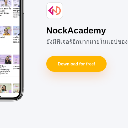
ือเเรเงาในเเท่งสี่เหลี่ยมต่างกัน
ผนภูมิด้วยว่าสีหรือเเรเงานั้น ๆ
อะไร ตัวอย่างของแผนภูมิเเท่ง
่วนประกอบของเเผนภูมิแท่ง: 1.
 จำนวน 3.
NockAcademy
ยังมีฟีเจอร์อีกมากมายในแอปของ
Download for free!