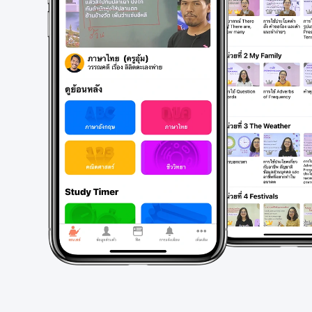
ความหมายข้อมูลด้วยกราฟเส้น ตัวอย่างที่ 1
ชุดๆ เเละมีสีหร
จงเขียนกราฟเเสดงจำนวนผลไม้ที่ถูกขายตาม
เเละระบุไว้บนเเ
ข้อมูลดังนี้ วิธีทำ เริ่มจากการสร้างเเกน x
เป็นข้อมูลของ
เเละเเกน y โดยให้เเกน x เป็น
เปรียบเทียบ ส
ชื่อแผนภูมิ 2.
0
+1