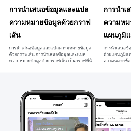
การนำเสนอข้อมูลและแปล
การนำเส
ความหมายข้อมูลด้วยกราฟ
ความหมา
เส้น
แผนภูมิแ
การนำเสนอข้อมูลและแปลความหมายข้อมูล
การนำเสนอข้
ด้วยกราฟเส้น การนำเสนอข้อมูลและแปล
ด้วยแผนภูมิแ
ความหมายข้อมูลด้วยกราฟเส้น เป็นกราฟที่นิ
ความหมายข้อม
ยมใช้เเสดงความเปลี่ยนเเปลงของข้อมูลของ
เสนอข้อมูลที่
ข้อมูลที่ได้จากการเก็บรวบรวมข้อมูล โดยเรียง
ใช้รูปสี่เหลี่ย
ข้อมูลตามลำดับก่อนหลังของเวลาที่ข้อมูลนั้น
เท่ากัน เเละใ
ๆ เกิดขึ้น ทำให้เห็นเเนวโน้มของข้อมูลเเละ
ปริมาณของข้อมู
ช่วยให้เห็นการเปลี่ยนเเปลงของข้อมูลได้อย่าง
ระดับเดียวกันเ
รวดเร็ว รวมไปถึงเเสดงถึงความสัมพันธ์ต่าง ๆ
วนอนก็ได้ กา
ของข้อมูล ซึ่งสามารถนำไปใช้ในการพยากรณ์
หมายข้อมูลด้ว
เกี่ยวกับข้อมูลนั้น ๆ ได้ ตัวอย่างรูปเเบบของ
การนำเสนอข้อม
กราฟเส้นที่สามารถพบเห็นได้ทั่วไปในชีวิต
2 ชุดขึ้นไปในแผ
ประจำวัน ตัวอย่างการนำเสนอข้อมูลเเละเเปล
ยมที่เเสดงข้อม