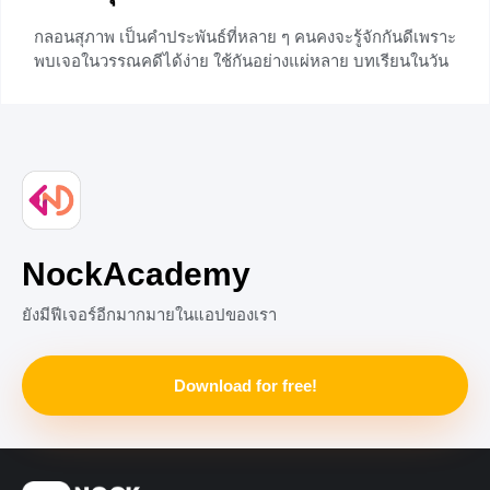
กลอนสุภาพ เป็นคำประพันธ์ที่หลาย ๆ คนคงจะรู้จักกันดีเพราะ
พบเจอในวรรณคดีได้ง่าย ใช้กันอย่างแผ่หลาย บทเรียนในวัน
นี้จะพาน้อง ๆ ทุกคนมาสวมบทนักกวี ฝึกแต่งกลอนสุภาพกัน
อย่างง่าย ๆ จะมีวิธีและรูปฉันทลักษณ์อย่างไร ไปดูกันเลยค่ะ
ความรู้ทั่วไปเที่ยวกับกลอนสุภาพ กลอนสุภาพ หมายถึง
กลอนเพลงยาว บางครั้งเรียก กลอนแปด กลอนตลาด กลอน
สุภาพ เป็นกลอนประเภทหนึ่งที่เรียบเรียงเข้าเป็นคณะ ใช้
ถ้อยคำและทำนองเรียบ ๆ
+3
NockAcademy
ยังมีฟีเจอร์อีกมากมายในแอปของเรา
Download for free!