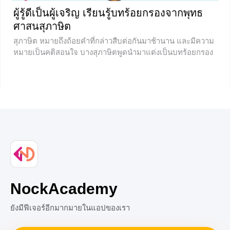
ผู้รู้ดีเป็นผู้เจริญ เรียนรู้บทร้อยกรองจากพุทธ
+1
ศาสนสุภาษิต
สุภาษิต หมายถึงถ้อยคำที่กล่าวสืบต่อกันมาช้านาน และมีความ
หมายเป็นคติสอนใจ บางสุภาษิตพูดนำมาแต่งเป็นบทร้อยกรอง
เพื่อใช้เป็นบทอาขยานให้กับเด็ก ๆ ได้เรียน ได้ฝึกอ่าน รวมไป
ถึงให้เรียนรู้ข้อคิดจากสุภาษิตได้ง่ายมากขึ้น บทที่เราจะได้เรียน
กันในวันนี้คือ ผู้รู้ดีเป็นผู้เจริญ จะเป็นอย่างไรบ้างนั้น ไปเรียนรู้
พร้อม ๆ กันเลยค่ะ ความเป็นมา ผู้รู้ดีเป็นผู้เจริญ ผู้รู้ดีเป็นผู้
เจริญเป็นบทร้อยกรองที่ถูกประพันธ์ขึ้นโดยพระยาอุปกิตศิลป
สาร แต่งด้วยโคลงสี่สุภาพ 1 บท และกาพย์ยานี 11
+2
NockAcademy
ยังมีฟีเจอร์อีกมากมายในแอปของเรา