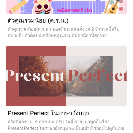
ตัวคูณร่วมน้อย (ค.ร.น.)
ตัวคูณร่วมน้อย(ค.ร.น.) ของจำนวนนับตั้งแต่ 2 จำนวนขึ้นไป
หมายถึง ตัวตั้งร่วมหรือพหุคูณร่วมที่มีค่าน้อยที่สุดของ
จำนวนนับเหล่านั้น
+14
Present Perfect ในภาษาอังกฤษ
สวัสดีน้องๆ ม.​ 4 ทุกคนนะครับ วันนี้เราจะมาพูดถึงเรื่อง
Present Perfect ในภาษาอังกฤษ จะเป็นอย่างไรลองไปดูกันเลย