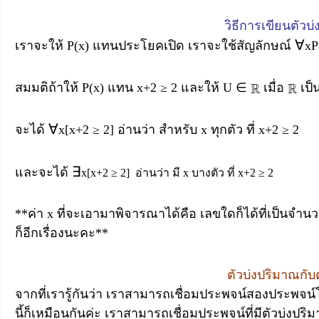
วิธีการเขียนตัวบ
∀
เราจะให้ P(x) แทนประโยคเปิด เราจะใช้สัญลักษณ์
xP
สมมติถ้าให้ P(x) แทน x+2 ≥ 2 และให้ U ∈
เมื่อ
เป็
∀
จะได้
x[x+2 ≥ 2] อ่านว่า สำหรับ x ทุกตัว ที่ x+2 ≥ 2
∃
และจะได้
x[x+2 ≥ 2] อ่านว่า มี x บางตัว ที่ x+2 ≥ 2
**ค่า x ที่จะเอามาพิจารณาได้คือ เลขใดก็ได้ที่เป็นจำนวน
ก็อีกเรื่องนะคะ**
ตัวบ่งปริมาณกับต
จากที่เรารู้กันว่า เราสามารถเชื่อมประพจน์สองประพจน์โด
นี้ก็เหมือนกันค่ะ เราสามารถเชื่อมประพจน์ที่มีตัวบ่งปริ