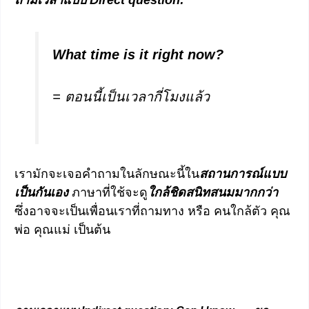
ถามเวลาแบบ Direct question:
What time is it right now?
= ตอนนี้เป็นเวลากี่โมงแล้ว
เรามักจะเจอคำถามในลักษณะนี้ใน
สถานการณ์แบบ
เป็นกันเอง
ภาษาที่ใช้จะดู
ใกล้ชิดสนิทสนมมากกว่า
ซึ่งอาจจะเป็นเพื่อนเราที่ถามทาง หรือ คนใกล้ตัว คุณ
พ่อ คุณแม่ เป็นต้น