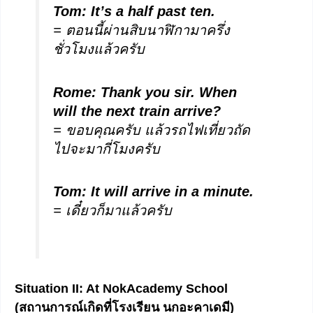
Tom: It’s a half past ten.
= ตอนนี้ผ่านสิบนาฬิกามาครึ่ง
ชั่วโมงแล้วครับ
Rome: Thank you sir. When
will the next train arrive?
= ขอบคุณครับ แล้วรถไฟเที่ยวถัด
ไปจะมากี่โมงครับ
Tom: It will arrive in a minute.
= เดี๋ยวก็มาแล้วครับ
Situation II: At NokAcademy School
(สถานการณ์เกิดที่โรงเรียน นกอะคาเดมี)