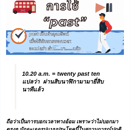
10.20 a.m. = twenty past ten
แปลว่า ผ่านสิบนาฬิกามามายี่สิบ
นาทีแล้ว
ถือว่าเป็นการบอกเวลาทางอ้อม เพราะว่าไม่บอกมา
ตรงๆ มักจะเจอรูปแบบประโยคนี้ในสถานการณ์ปกติ