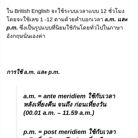
ใน British English จะใช้ระบบเวลาแบบ 12 ชั่วโมง
โดยจะใช้เลข 1 -12 ตามด้วยคำบอกเวลา
a.m. และ
p.m.
ซึ่งเป็นรูปแบบที่นิยมใช้กันโดยทั่วไปในภาษา
อังกฤษนั่นเองค่า
การใช้
a.m. และ p.m.
a.m. = ante meridiem ใช้กับเวลา
หลังเที่ยงคืน จนถึง ก่อนเที่ยงวัน
(00.01 a.m. – 11.59 a.m.)
p.m. = post meridiem ใช้กับเวลา