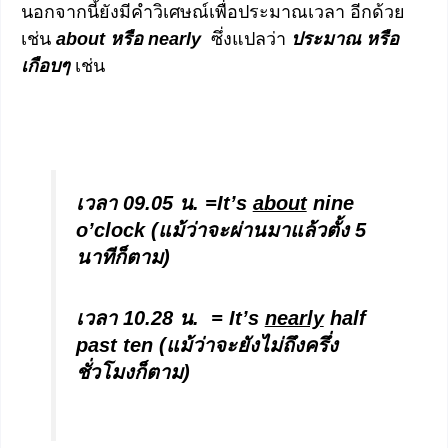
นอกจากนี้ยังมีคำวิเศษณ์เพื่อประมาณเวลา อีกด้วย
เช่น
about หรือ nearly
ซึ่งแปลว่า
ประมาณ หรือ
เกือบๆ
เช่น
เวลา
09.05 น. =It’s
about
nine
o’clock (แม้ว่าจะผ่านมาแล้วตั้ง 5
นาทีก็ตาม)
เวลา
10.28 น. = It’s
nearly
half
past ten (แม้ว่าจะยังไม่ถึงครึ่ง
ชั่วโมงก็ตาม)