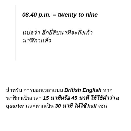
08.40 p.m. = twenty to nine
แปลว่า อีกยี่สิบนาทีจะถึงเก้า
นาฬิกาแล้ว
สำหรับ การบอกเวลาแบบ
British English
หาก
นาฬิกาเป็นเวลา
15 นาทีหรือ 45 นาที ให้ใช้คำว่า a
quarter
และหากเป็น
30 นาที ให้ใช้ half
เช่น