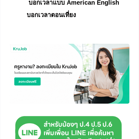
บอกเวลาแบบ American English
บอกเวลาตอนเที่ยง