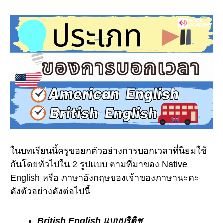
ในบทเรียนนี้ครูขอยกตัวอย่างการบอกเวลาที่นิยมใช้
กันโดยทั่วไปใน 2 รูปแบบ ตามที่มาของ Native
English หรือ ภาษาอังกฤษของเจ้าของภาษานะคะ
ดังตัวอย่างดังต่อไปนี้
British English แบบบริติช