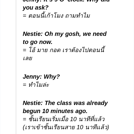
you ask?
= ตอนนี้เก้าโมง ถามทำไม
Nestie: Oh my gosh, we need
to go now.
= โอ้ มาย กอด เราต้องไปตอนนี้
เลย
Jenny: Why?
= ทำไมล่ะ
Nestie: The class was already
begun 10 minutes ago.
= ชั้นเรียนเริ่มเมื่อ 10 นาทีที่แล้ว
(เราเข้าชั้นเรียนสาย 10 นาทีแล้ว)