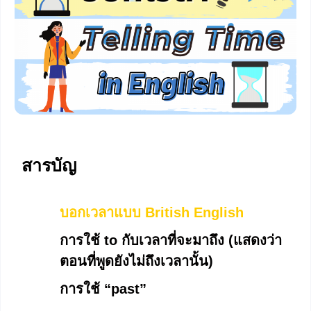
สารบัญ
บอกเวลาแบบ British English
การใช้ to กับเวลาที่จะมาถึง (แสดงว่า
ตอนที่พูดยังไม่ถึงเวลานั้น)
การใช้ “past”